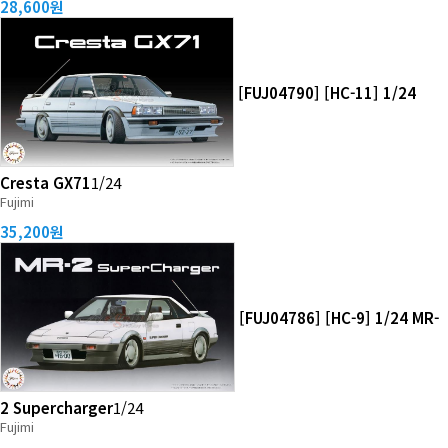
28,600원
[FUJ04790] [HC-11] 1/24
Cresta GX71
1/24
Fujimi
35,200원
[FUJ04786] [HC-9] 1/24 MR-
2 Supercharger
1/24
Fujimi