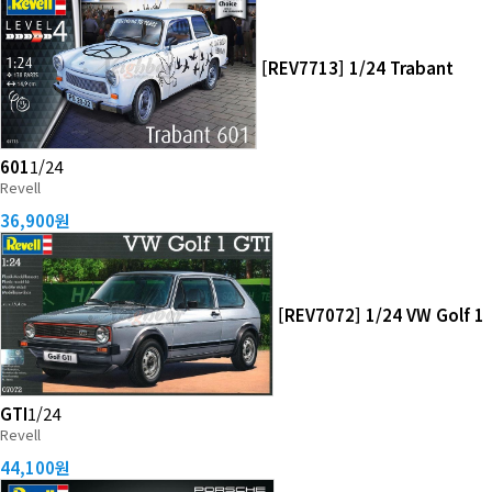
[REV7713] 1/24 Trabant
601
1/24
Revell
36,900원
[REV7072] 1/24 VW Golf 1
GTI
1/24
Revell
44,100원