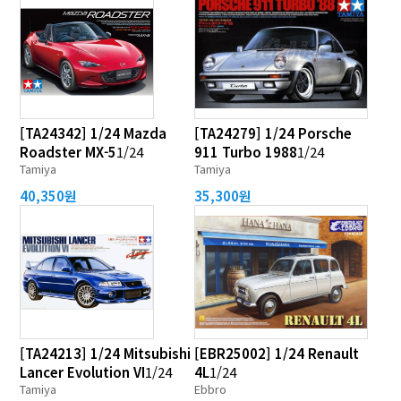
[TA24342] 1/24 Mazda
[TA24279] 1/24 Porsche
Roadster MX-5
1/24
911 Turbo 1988
1/24
Tamiya
Tamiya
40,350원
35,300원
[TA24213] 1/24 Mitsubishi
[EBR25002] 1/24 Renault
Lancer Evolution VI
1/24
4L
1/24
Tamiya
Ebbro