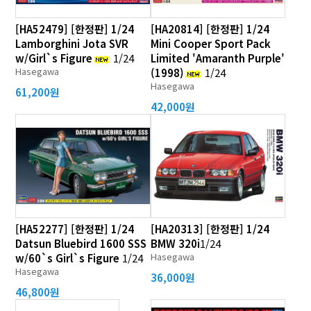
[HA52479] [한정판] 1/24
[HA20814] [한정판] 1/24
Lamborghini Jota SVR
Mini Cooper Sport Pack
w/Girl`s Figure
1/24
Limited 'Amaranth Purple'
Hasegawa
(1998)
1/24
Hasegawa
61,200원
42,000원
[HA52277] [한정판] 1/24
[HA20313] [한정판] 1/24
Datsun Bluebird 1600 SSS
BMW 320i
1/24
Hasegawa
w/60`s Girl`s Figure
1/24
Hasegawa
36,000원
46,800원