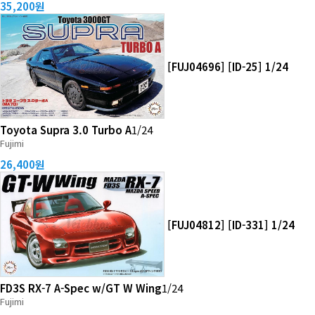
35,200원
[FUJ04696] [ID-25] 1/24
Toyota Supra 3.0 Turbo A
1/24
Fujimi
26,400원
[FUJ04812] [ID-331] 1/24
FD3S RX-7 A-Spec w/GT W Wing
1/24
Fujimi