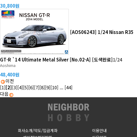
30,800원
[AOS06243] 1/24 Nissan R35
GT-R `14 Ultimate Metal Silver [No.02-A] [도색완료]
1/24
Aoshima
48,400원
이전
[1]
[2]
[3]
[4]
[5]
[6]
[7]
[8]
[9]
[10]
...
[44]
다음
회사소개/약도/입금계좌
이용안내