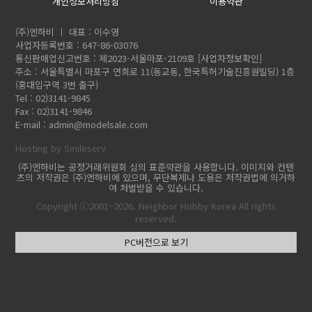
개인정보처리방침
이용약관
(주)엔하비
대표 : 이수영
사업자등록번호 : 647-86-03076
통신판매업신고번호 : 제2023-서울마포-2109호
[사업자정보확인]
주소 : 서울특별시 마포구 연희로 11(동교동, 한국특허기술진흥원빌딩) 1층
(홍대입구역 3번 출구)
Tel : 02)3141-9845
Fax : 02)3141-9846
E-mail :
admin@modelsale.com
Hosting by Smileserv
(주)엔하비는 공정거래위원회 심의 표준약관을 사용합니다. 이미지와 컨텐
츠의 저작권은 (주)엔하비에 있으며, 무단복제나 도용은 저작권법에 의거하
여 처벌받을 수 있습니다.
Copyright ⓒ2001~2026. Neighbor Hobby Korea All rights
reserved.
PC버전으로 보기