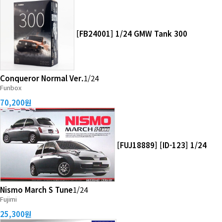
[FB24001] 1/24 GMW Tank 300
Conqueror Normal Ver.
1/24
Funbox
70,200원
[FUJ18889] [ID-123] 1/24
Nismo March S Tune
1/24
Fujimi
25,300원