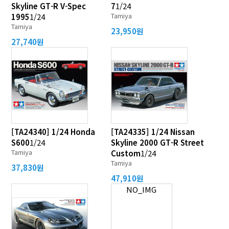
Skyline GT-R V-Spec
7
1/24
Tamiya
1995
1/24
Tamiya
23,950원
27,740원
[TA24340] 1/24 Honda
[TA24335] 1/24 Nissan
S600
1/24
Skyline 2000 GT-R Street
Tamiya
Custom
1/24
Tamiya
37,830원
47,910원
NO_IMG