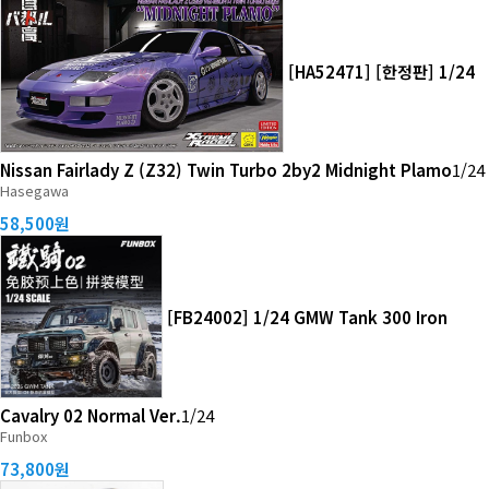
[HA52471] [한정판] 1/24
Nissan Fairlady Z (Z32) Twin Turbo 2by2 Midnight Plamo
1/24
Hasegawa
58,500원
[FB24002] 1/24 GMW Tank 300 Iron
Cavalry 02 Normal Ver.
1/24
Funbox
73,800원