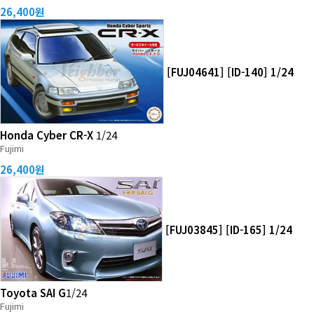
26,400원
[FUJ04641] [ID-140] 1/24
Honda Cyber CR-X
1/24
Fujimi
26,400원
[FUJ03845] [ID-165] 1/24
Toyota SAI G
1/24
Fujimi