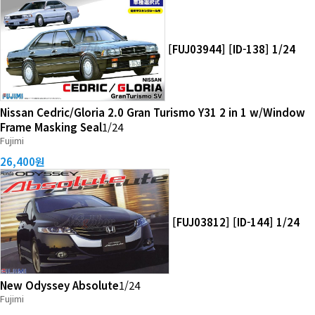
[FUJ03944] [ID-138] 1/24
Nissan Cedric/Gloria 2.0 Gran Turismo Y31 2 in 1 w/Window
Frame Masking Seal
1/24
Fujimi
26,400원
[FUJ03812] [ID-144] 1/24
New Odyssey Absolute
1/24
Fujimi