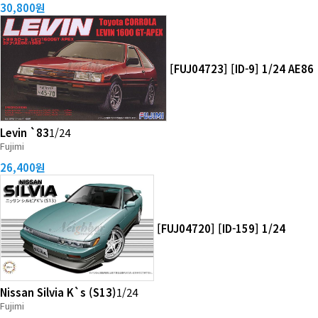
30,800원
[FUJ04723] [ID-9] 1/24 AE86
Levin `83
1/24
Fujimi
26,400원
[FUJ04720] [ID-159] 1/24
Nissan Silvia K`s (S13)
1/24
Fujimi