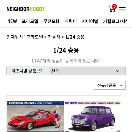
0
NEW
프라모델
무선모형
캐릭터
서바이벌
카탈로그/서적
현재위치 :
프라모델
>
자동차
>
1/24 승용
1/24 승용
1747
개의 상품이 등록되어 있습니다.
제조사별 상품보기