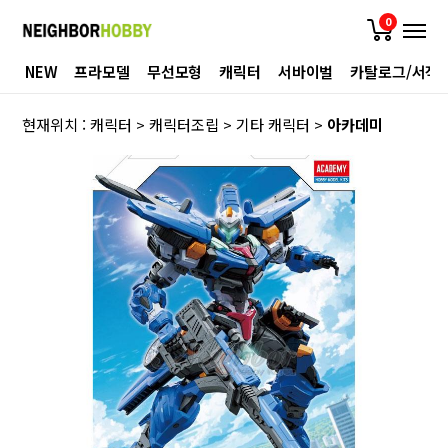
0
NEW
프라모델
무선모형
캐릭터
서바이벌
카탈로그/서적
현재위치 :
캐릭터
>
캐릭터조립
>
기타 캐릭터
>
아카데미