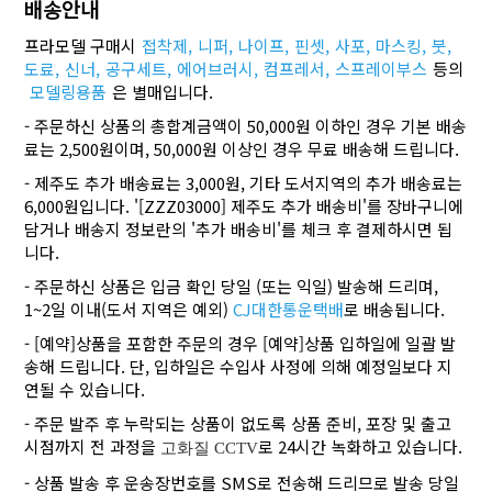
배송안내
프라모델 구매시
접착제,
니퍼,
나이프,
핀셋,
사포,
마스킹,
붓,
도료,
신너,
공구세트,
에어브러시,
컴프레서,
스프레이부스
등의
모델링용품
은 별매입니다.
- 주문하신 상품의 총합계금액이 50,000원 이하인 경우 기본 배송
료는 2,500원이며, 50,000원 이상인 경우 무료 배송해 드립니다.
- 제주도 추가 배송료는 3,000원, 기타 도서지역의 추가 배송료는
6,000원입니다. '[ZZZ03000] 제주도 추가 배송비'를 장바구니에
담거나 배송지 정보란의 '추가 배송비'를 체크 후 결제하시면 됩
니다.
- 주문하신 상품은 입금 확인 당일 (또는 익일) 발송해 드리며,
1~2일 이내(도서 지역은 예외)
CJ대한통운택배
로 배송됩니다.
- [예약]상품을 포함한 주문의 경우 [예약]상품 입하일에 일괄 발
송해 드립니다. 단, 입하일은 수입사 사정에 의해 예정일보다 지
연될 수 있습니다.
- 주문 발주 후 누락되는 상품이 없도록 상품 준비, 포장 및 출고
시점까지 전 과정을
로 24시간 녹화하고 있습니다.
고화질 CCTV
- 상품 발송 후 운송장번호를 SMS로 전송해 드리므로 발송 당일