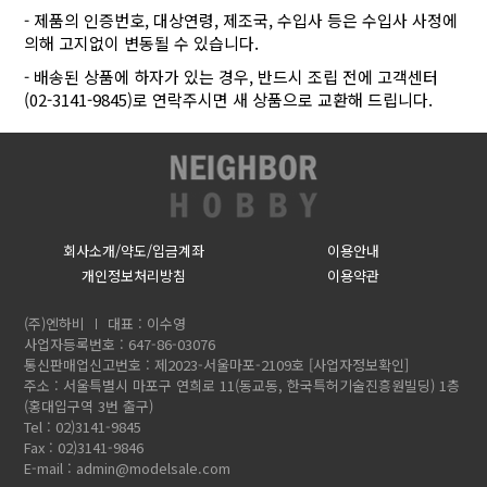
- 제품의 인증번호, 대상연령, 제조국, 수입사 등은 수입사 사정에
의해 고지없이 변동될 수 있습니다.
- 배송된 상품에 하자가 있는 경우, 반드시 조립 전에 고객센터
(02-3141-9845)로 연락주시면 새 상품으로 교환해 드립니다.
회사소개/약도/입금계좌
이용안내
개인정보처리방침
이용약관
(주)엔하비
대표 : 이수영
사업자등록번호 : 647-86-03076
통신판매업신고번호 : 제2023-서울마포-2109호
[사업자정보확인]
주소 : 서울특별시 마포구 연희로 11(동교동, 한국특허기술진흥원빌딩) 1층
(홍대입구역 3번 출구)
Tel : 02)3141-9845
Fax : 02)3141-9846
E-mail :
admin@modelsale.com