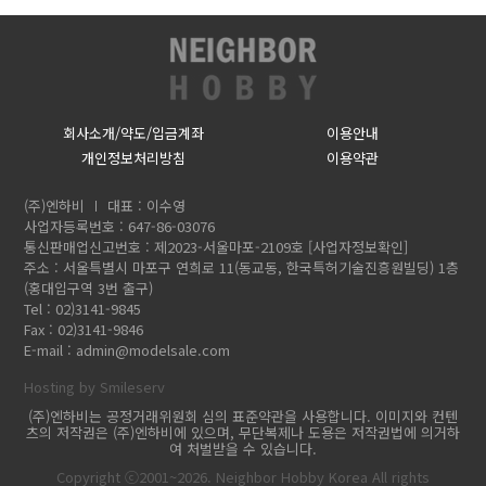
회사소개/약도/입금계좌
이용안내
개인정보처리방침
이용약관
(주)엔하비
대표 : 이수영
사업자등록번호 : 647-86-03076
통신판매업신고번호 : 제2023-서울마포-2109호
[사업자정보확인]
주소 : 서울특별시 마포구 연희로 11(동교동, 한국특허기술진흥원빌딩) 1층
(홍대입구역 3번 출구)
Tel : 02)3141-9845
Fax : 02)3141-9846
E-mail :
admin@modelsale.com
Hosting by Smileserv
(주)엔하비는 공정거래위원회 심의 표준약관을 사용합니다. 이미지와 컨텐
츠의 저작권은 (주)엔하비에 있으며, 무단복제나 도용은 저작권법에 의거하
여 처벌받을 수 있습니다.
Copyright ⓒ2001~2026. Neighbor Hobby Korea All rights