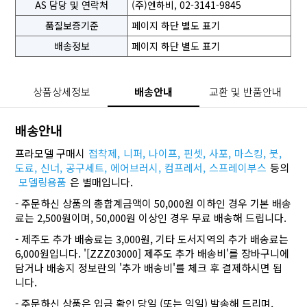
AS 담당 및 연락처
(주)엔하비, 02-3141-9845
품질보증기준
페이지 하단 별도 표기
배송정보
페이지 하단 별도 표기
상품상세정보
배송안내
교환 및 반품안내
배송안내
프라모델 구매시
접착제,
니퍼,
나이프,
핀셋,
사포,
마스킹,
붓,
도료,
신너,
공구세트,
에어브러시,
컴프레서,
스프레이부스
등의
모델링용품
은 별매입니다.
- 주문하신 상품의 총합계금액이 50,000원 이하인 경우 기본 배송
료는 2,500원이며, 50,000원 이상인 경우 무료 배송해 드립니다.
- 제주도 추가 배송료는 3,000원, 기타 도서지역의 추가 배송료는
6,000원입니다. '[ZZZ03000] 제주도 추가 배송비'를 장바구니에
담거나 배송지 정보란의 '추가 배송비'를 체크 후 결제하시면 됩
니다.
- 주문하신 상품은 입금 확인 당일 (또는 익일) 발송해 드리며,