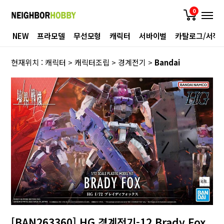
0
NEW
프라모델
무선모형
캐릭터
서바이벌
카탈로그/서적
현재위치 :
캐릭터
>
캐릭터조립
>
경계전기
>
Bandai
[BAN263360] HG 경계전기-12 Brady Fox