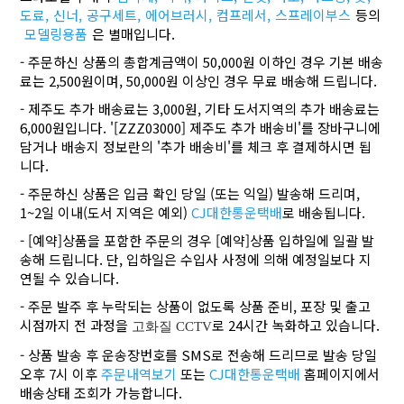
도료,
신너,
공구세트,
에어브러시,
컴프레서,
스프레이부스
등의
모델링용품
은 별매입니다.
- 주문하신 상품의 총합계금액이 50,000원 이하인 경우 기본 배송
료는 2,500원이며, 50,000원 이상인 경우 무료 배송해 드립니다.
- 제주도 추가 배송료는 3,000원, 기타 도서지역의 추가 배송료는
6,000원입니다. '[ZZZ03000] 제주도 추가 배송비'를 장바구니에
담거나 배송지 정보란의 '추가 배송비'를 체크 후 결제하시면 됩
니다.
- 주문하신 상품은 입금 확인 당일 (또는 익일) 발송해 드리며,
1~2일 이내(도서 지역은 예외)
CJ대한통운택배
로 배송됩니다.
- [예약]상품을 포함한 주문의 경우 [예약]상품 입하일에 일괄 발
송해 드립니다. 단, 입하일은 수입사 사정에 의해 예정일보다 지
연될 수 있습니다.
- 주문 발주 후 누락되는 상품이 없도록 상품 준비, 포장 및 출고
시점까지 전 과정을
로 24시간 녹화하고 있습니다.
고화질 CCTV
- 상품 발송 후 운송장번호를 SMS로 전송해 드리므로 발송 당일
오후 7시 이후
주문내역보기
또는
CJ대한통운택배
홈페이지에서
배송상태 조회가 가능합니다.