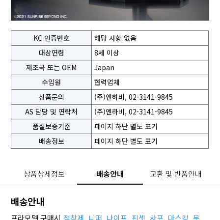
KC 인증번호
해당 사항 없음
대상연령
8세 이상
제조국 또는 OEM
Japan
수입원
협력업체
상품문의
(주)엔하비, 02-3141-9845
AS 담당 및 연락처
(주)엔하비, 02-3141-9845
품질보증기준
페이지 하단 별도 표기
배송정보
페이지 하단 별도 표기
상품상세정보
배송안내
교환 및 반품안내
배송안내
프라모델 구매시
접착제,
니퍼,
나이프,
핀셋,
사포,
마스킹,
붓,