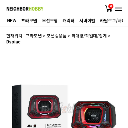
0
NEW
프라모델
무선모형
캐릭터
서바이벌
카탈로그/서적
현재위치 :
프라모델
>
모델링용품
>
확대경/작업대/집게
>
Dspiae