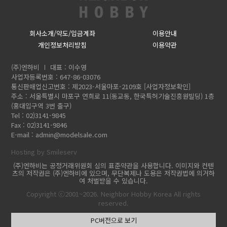
회사소개/약도/입금계좌
이용안내
개인정보처리방침
이용약관
(주)엔하비
대표 : 이수영
사업자등록번호 : 647-86-03076
통신판매업신고번호 : 제2023-서울마포-2109호
[사업자정보확인]
주소 : 서울특별시 마포구 연희로 11(동교동, 한국특허기술진흥원빌딩) 1층
(홍대입구역 3번 출구)
Tel : 02)3141-9845
Fax : 02)3141-9846
E-mail :
admin@modelsale.com
Hosting by Smileserv
(주)엔하비는 공정거래위원회 심의 표준약관을 사용합니다. 이미지와 컨텐
츠의 저작권은 (주)엔하비에 있으며, 무단복제나 도용은 저작권법에 의거하
여 처벌받을 수 있습니다.
Copyright ⓒ2001~2026. Neighbor Hobby Korea All rights
reserved.
PC버전으로 보기