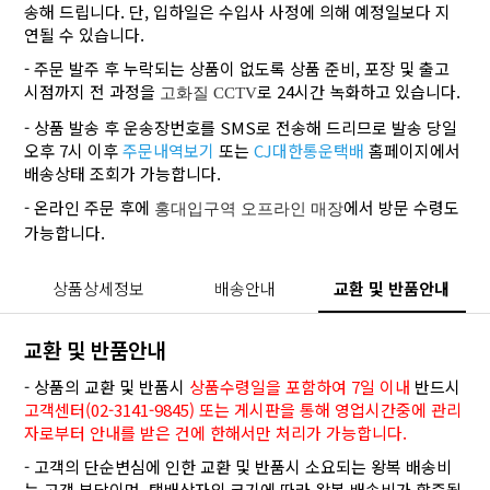
송해 드립니다. 단, 입하일은 수입사 사정에 의해 예정일보다 지
연될 수 있습니다.
- 주문 발주 후 누락되는 상품이 없도록 상품 준비, 포장 및 출고
시점까지 전 과정을
로 24시간 녹화하고 있습니다.
고화질 CCTV
- 상품 발송 후 운송장번호를 SMS로 전송해 드리므로 발송 당일
오후 7시 이후
주문내역보기
또는
CJ대한통운택배
홈페이지에서
배송상태 조회가 가능합니다.
- 온라인 주문 후에
에서 방문 수령도
홍대입구역 오프라인 매장
가능합니다.
상품상세정보
배송안내
교환 및 반품안내
교환 및 반품안내
- 상품의 교환 및 반품시
상품수령일을 포함하여 7일 이내
반드시
고객센터(02-3141-9845) 또는 게시판을 통해 영업시간중에 관리
자로부터 안내를 받은 건에 한해서만 처리가 가능합니다.
- 고객의 단순변심에 인한 교환 및 반품시 소요되는 왕복 배송비
는 고객 부담이며, 택배상자의 크기에 따라 왕복 배송비가 할증될