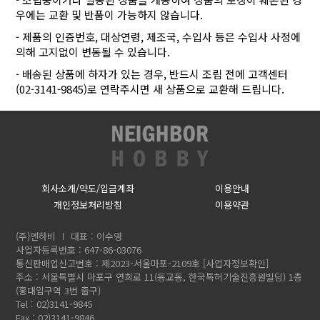
우에는 교환 및 반품이 가능하지 않습니다.
- 제품의 인증번호, 대상연령, 제조국, 수입사 등은 수입사 사정에
의해 고지없이 변동될 수 있습니다.
- 배송된 상품에 하자가 있는 경우, 반드시 조립 전에 고객센터
(02-3141-9845)로 연락주시면 새 상품으로 교환해 드립니다.
회사소개/약도/입금계좌
이용안내
개인정보처리방침
이용약관
(주)엔하비
대표 : 이수영
사업자등록번호 : 647-86-03076
통신판매업신고번호 : 제2023-서울마포-2109호
[사업자정보확인]
주소 : 서울특별시 마포구 연희로 11(동교동, 한국특허기술진흥원빌딩) 1층
(홍대입구역 3번 출구)
Tel : 02)3141-9845
Fax : 02)3141-9846