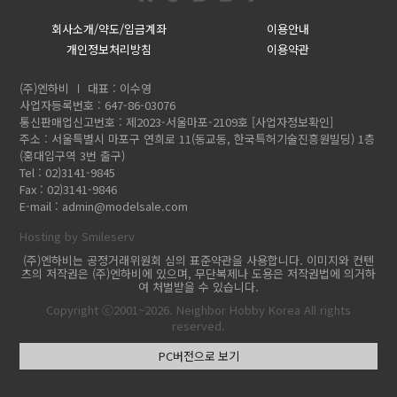
회사소개/약도/입금계좌
이용안내
개인정보처리방침
이용약관
(주)엔하비
대표 : 이수영
사업자등록번호 : 647-86-03076
통신판매업신고번호 : 제2023-서울마포-2109호
[사업자정보확인]
주소 : 서울특별시 마포구 연희로 11(동교동, 한국특허기술진흥원빌딩) 1층
(홍대입구역 3번 출구)
Tel : 02)3141-9845
Fax : 02)3141-9846
E-mail :
admin@modelsale.com
Hosting by Smileserv
(주)엔하비는 공정거래위원회 심의 표준약관을 사용합니다. 이미지와 컨텐
츠의 저작권은 (주)엔하비에 있으며, 무단복제나 도용은 저작권법에 의거하
여 처벌받을 수 있습니다.
Copyright ⓒ2001~2026. Neighbor Hobby Korea All rights
reserved.
PC버전으로 보기