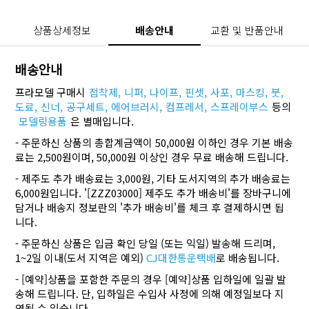
상품상세정보
배송안내
교환 및 반품안내
배송안내
프라모델 구매시
접착제,
니퍼,
나이프,
핀셋,
사포,
마스킹,
붓,
도료,
신너,
공구세트,
에어브러시,
컴프레서,
스프레이부스
등의
모델링용품
은 별매입니다.
- 주문하신 상품의 총합계금액이 50,000원 이하인 경우 기본 배송
료는 2,500원이며, 50,000원 이상인 경우 무료 배송해 드립니다.
- 제주도 추가 배송료는 3,000원, 기타 도서지역의 추가 배송료는
6,000원입니다. '[ZZZ03000] 제주도 추가 배송비'를 장바구니에
담거나 배송지 정보란의 '추가 배송비'를 체크 후 결제하시면 됩
니다.
- 주문하신 상품은 입금 확인 당일 (또는 익일) 발송해 드리며,
1~2일 이내(도서 지역은 예외)
CJ대한통운택배
로 배송됩니다.
- [예약]상품을 포함한 주문의 경우 [예약]상품 입하일에 일괄 발
송해 드립니다. 단, 입하일은 수입사 사정에 의해 예정일보다 지
연될 수 있습니다.