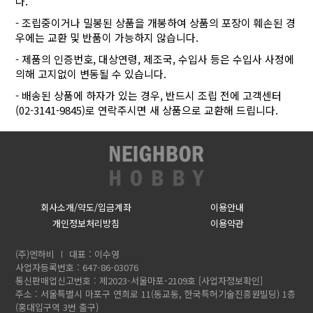
다.
- 조립중이거나 밀봉된 상품을 개봉하여 상품의 포장이 훼손된 경
우에는 교환 및 반품이 가능하지 않습니다.
- 제품의 인증번호, 대상연령, 제조국, 수입사 등은 수입사 사정에
의해 고지없이 변동될 수 있습니다.
- 배송된 상품에 하자가 있는 경우, 반드시 조립 전에 고객센터
(02-3141-9845)로 연락주시면 새 상품으로 교환해 드립니다.
회사소개/약도/입금계좌
이용안내
개인정보처리방침
이용약관
(주)엔하비
대표 : 이수영
사업자등록번호 : 647-86-03076
통신판매업신고번호 : 제2023-서울마포-2109호
[사업자정보확인]
주소 : 서울특별시 마포구 연희로 11(동교동, 한국특허기술진흥원빌딩) 1층
(홍대입구역 3번 출구)