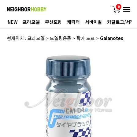
0
NEW
프라모델
무선모형
캐릭터
서바이벌
카탈로그/서적
현재위치 :
프라모델
>
모델링용품
>
락카 도료
>
Gaianotes