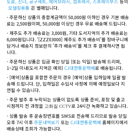
도료,
신너,
공구세트,
에어브러시,
컴프레서,
스프레이부스
등의
모델링용품
은 별매입니다.
- 주문하신 상품의 총합계금액이 50,000원 이하인 경우 기본 배송
료는 2,500원이며, 50,000원 이상인 경우 무료 배송해 드립니다.
- 제주도 추가 배송료는 3,000원, 기타 도서지역의 추가 배송료는
6,000원입니다. '[ZZZ03000] 제주도 추가 배송비'를 장바구니에
담거나 배송지 정보란의 '추가 배송비'를 체크 후 결제하시면 됩
니다.
- 주문하신 상품은 입금 확인 당일 (또는 익일) 발송해 드리며,
1~2일 이내(도서 지역은 예외)
CJ대한통운택배
로 배송됩니다.
- [예약]상품을 포함한 주문의 경우 [예약]상품 입하일에 일괄 발
송해 드립니다. 단, 입하일은 수입사 사정에 의해 예정일보다 지
연될 수 있습니다.
- 주문 발주 후 누락되는 상품이 없도록 상품 준비, 포장 및 출고
시점까지 전 과정을
로 24시간 녹화하고 있습니다.
고화질 CCTV
- 상품 발송 후 운송장번호를 SMS로 전송해 드리므로 발송 당일
오후 7시 이후
주문내역보기
또는
CJ대한통운택배
홈페이지에서
배송상태 조회가 가능합니다.