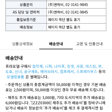
상품문의
(주)엔하비, 02-3141-9845
AS 담당 및 연락처
(주)엔하비, 02-3141-9845
품질보증기준
페이지 하단 별도 표기
배송정보
페이지 하단 별도 표기
상품상세정보
배송안내
교환 및 반품안내
배송안내
프라모델 구매시
접착제,
니퍼,
나이프,
핀셋,
사포,
마스킹,
붓,
도료,
신너,
공구세트,
에어브러시,
컴프레서,
스프레이부스
등의
모델링용품
은 별매입니다.
- 주문하신 상품의 총합계금액이 50,000원 이하인 경우 기본 배송
료는 2,500원이며, 50,000원 이상인 경우 무료 배송해 드립니다.
- 제주도 추가 배송료는 3,000원, 기타 도서지역의 추가 배송료는
6,000원입니다. '[ZZZ03000] 제주도 추가 배송비'를 장바구니에
담거나 배송지 정보란의 '추가 배송비'를 체크 후 결제하시면 됩