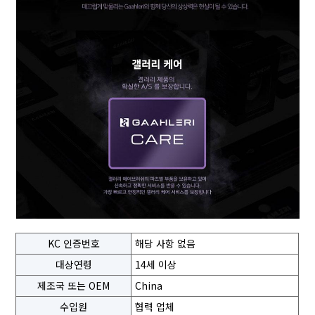
KC 인증번호
해당 사항 없음
대상연령
14세 이상
제조국 또는 OEM
China
수입원
협력 업체