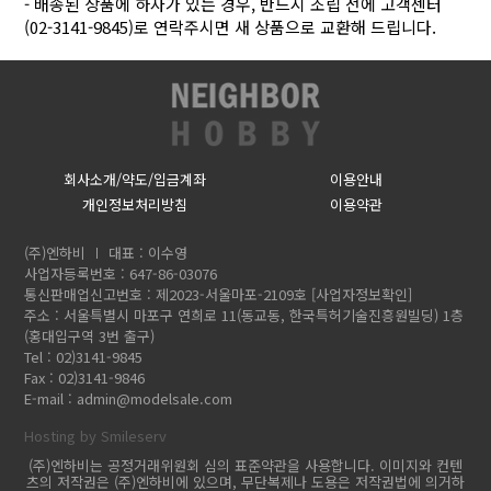
- 배송된 상품에 하자가 있는 경우, 반드시 조립 전에 고객센터
(02-3141-9845)로 연락주시면 새 상품으로 교환해 드립니다.
회사소개/약도/입금계좌
이용안내
개인정보처리방침
이용약관
(주)엔하비
대표 : 이수영
사업자등록번호 : 647-86-03076
통신판매업신고번호 : 제2023-서울마포-2109호
[사업자정보확인]
주소 : 서울특별시 마포구 연희로 11(동교동, 한국특허기술진흥원빌딩) 1층
(홍대입구역 3번 출구)
Tel : 02)3141-9845
Fax : 02)3141-9846
E-mail :
admin@modelsale.com
Hosting by Smileserv
(주)엔하비는 공정거래위원회 심의 표준약관을 사용합니다. 이미지와 컨텐
츠의 저작권은 (주)엔하비에 있으며, 무단복제나 도용은 저작권법에 의거하