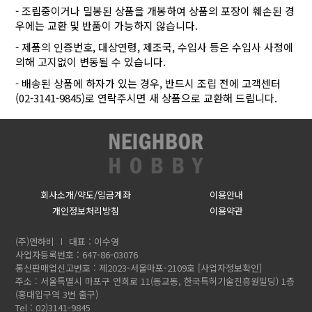
- 조립중이거나 밀봉된 상품을 개봉하여 상품의 포장이 훼손된 경
우에는 교환 및 반품이 가능하지 않습니다.
- 제품의 인증번호, 대상연령, 제조국, 수입사 등은 수입사 사정에
의해 고지없이 변동될 수 있습니다.
- 배송된 상품에 하자가 있는 경우, 반드시 조립 전에 고객센터
(02-3141-9845)로 연락주시면 새 상품으로 교환해 드립니다.
회사소개/약도/입금계좌
이용안내
개인정보처리방침
이용약관
(주)엔하비
대표 : 이수영
사업자등록번호 : 647-86-03076
통신판매업신고번호 : 제2023-서울마포-2109호
[사업자정보확인]
주소 : 서울특별시 마포구 연희로 11(동교동, 한국특허기술진흥원빌딩) 1층
(홍대입구역 3번 출구)
Tel : 02)3141-9845