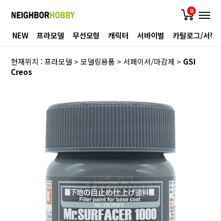
0
NEW
프라모델
무선모형
캐릭터
서바이벌
카탈로그/서적
현재위치 :
프라모델
>
모델링용품
>
서페이서/마감제
>
GSI
Creos