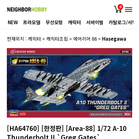
0
NEW
프라모델
무선모형
캐릭터
서바이벌
카탈로그/서적
현재위치 :
캐릭터
>
캐릭터조립
>
에어리어 88
>
Hasegawa
[HA64760] [한정판] [Area-88] 1/72 A-10
Thunderbolt II `Greg Gates`