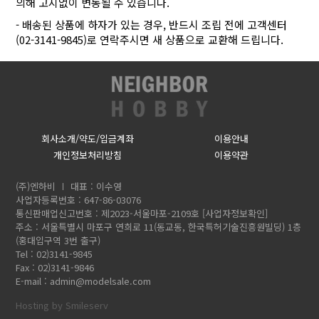
의해 고지없이 변동될 수 있습니다.
- 배송된 상품에 하자가 있는 경우, 반드시 조립 전에 고객센터
(02-3141-9845)로 연락주시면 새 상품으로 교환해 드립니다.
회사소개/약도/입금계좌
이용안내
개인정보처리방침
이용약관
(주)엔하비
대표 : 이수영
사업자등록번호 : 647-86-03076
통신판매업신고번호 : 제2023-서울마포-2109호
[사업자정보확인]
주소 : 서울특별시 마포구 연희로 11(동교동, 한국특허기술진흥원빌딩) 1층
(홍대입구역 3번 출구)
Tel : 02)3141-9845
Fax : 02)3141-9846
E-mail :
admin@modelsale.com
Hosting by Smileserv