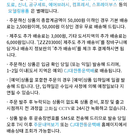
도료,
신너,
공구세트,
에어브러시,
컴프레서,
스프레이부스
등의
모델링용품
은 별매입니다.
- 주문하신 상품의 총합계금액이 50,000원 이하인 경우 기본 배송
료는 2,500원이며, 50,000원 이상인 경우 무료 배송해 드립니다.
- 제주도 추가 배송료는 3,000원, 기타 도서지역의 추가 배송료는
6,000원입니다. '[ZZZ03000] 제주도 추가 배송비'를 장바구니에
담거나 배송지 정보란의 '추가 배송비'를 체크 후 결제하시면 됩
니다.
- 주문하신 상품은 입금 확인 당일 (또는 익일) 발송해 드리며,
1~2일 이내(도서 지역은 예외)
CJ대한통운택배
로 배송됩니다.
- [예약]상품을 포함한 주문의 경우 [예약]상품 입하일에 일괄 발
송해 드립니다. 단, 입하일은 수입사 사정에 의해 예정일보다 지
연될 수 있습니다.
- 주문 발주 후 누락되는 상품이 없도록 상품 준비, 포장 및 출고
시점까지 전 과정을
로 24시간 녹화하고 있습니다.
고화질 CCTV
- 상품 발송 후 운송장번호를 SMS로 전송해 드리므로 발송 당일
오후 7시 이후
주문내역보기
또는
CJ대한통운택배
홈페이지에서
배송상태 조회가 가능합니다.