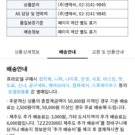
상품문의
(주)엔하비, 02-3141-9845
AS 담당 및 연락처
(주)엔하비, 02-3141-9845
품질보증기준
페이지 하단 별도 표기
배송정보
페이지 하단 별도 표기
상품상세정보
배송안내
교환 및 반품안내
배송안내
프라모델 구매시
접착제,
니퍼,
나이프,
핀셋,
사포,
마스킹,
붓,
도료,
신너,
공구세트,
에어브러시,
컴프레서,
스프레이부스
등의
모델링용품
은 별매입니다.
- 주문하신 상품의 총합계금액이 50,000원 이하인 경우 기본 배송
료는 2,500원이며, 50,000원 이상인 경우 무료 배송해 드립니다.
- 제주도 추가 배송료는 3,000원, 기타 도서지역의 추가 배송료는
6,000원입니다. '[ZZZ03000] 제주도 추가 배송비'를 장바구니에
담거나 배송지 정보란의 '추가 배송비'를 체크 후 결제하시면 됩