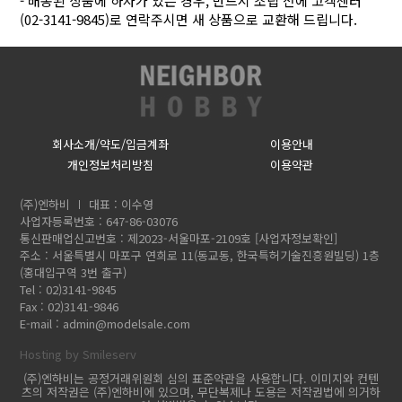
- 배송된 상품에 하자가 있는 경우, 반드시 조립 전에 고객센터
(02-3141-9845)로 연락주시면 새 상품으로 교환해 드립니다.
회사소개/약도/입금계좌
이용안내
개인정보처리방침
이용약관
(주)엔하비
대표 : 이수영
사업자등록번호 : 647-86-03076
통신판매업신고번호 : 제2023-서울마포-2109호
[사업자정보확인]
주소 : 서울특별시 마포구 연희로 11(동교동, 한국특허기술진흥원빌딩) 1층
(홍대입구역 3번 출구)
Tel : 02)3141-9845
Fax : 02)3141-9846
E-mail :
admin@modelsale.com
Hosting by Smileserv
(주)엔하비는 공정거래위원회 심의 표준약관을 사용합니다. 이미지와 컨텐
츠의 저작권은 (주)엔하비에 있으며, 무단복제나 도용은 저작권법에 의거하