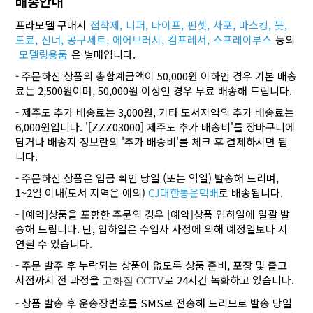
배송안내
프라모델 구매시
접착제,
니퍼,
나이프,
핀셋,
사포,
마스킹,
붓,
도료,
신너,
공구세트,
에어브러시,
컴프레서,
스프레이부스
등의
모델링용품
은 별매입니다.
- 주문하신 상품의 총합계금액이 50,000원 이하인 경우 기본 배송
료는 2,500원이며, 50,000원 이상인 경우 무료 배송해 드립니다.
- 제주도 추가 배송료는 3,000원, 기타 도서지역의 추가 배송료는
6,000원입니다. '[ZZZ03000] 제주도 추가 배송비'를 장바구니에
담거나 배송지 정보란의 '추가 배송비'를 체크 후 결제하시면 됩
니다.
- 주문하신 상품은 입금 확인 당일 (또는 익일) 발송해 드리며,
1~2일 이내(도서 지역은 예외)
CJ대한통운택배
로 배송됩니다.
- [예약]상품을 포함한 주문의 경우 [예약]상품 입하일에 일괄 발
송해 드립니다. 단, 입하일은 수입사 사정에 의해 예정일보다 지
연될 수 있습니다.
- 주문 발주 후 누락되는 상품이 없도록 상품 준비, 포장 및 출고
시점까지 전 과정을
로 24시간 녹화하고 있습니다.
고화질 CCTV
- 상품 발송 후 운송장번호를 SMS로 전송해 드리므로 발송 당일