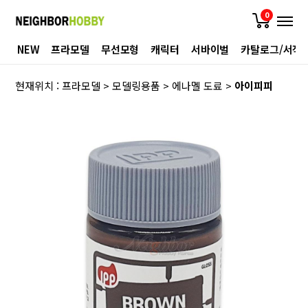
0
NEW
프라모델
무선모형
캐릭터
서바이벌
카탈로그/서적
현재위치 :
프라모델
>
모델링용품
>
에나멜 도료
>
아이피피