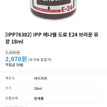
[IPP76382] IPP 에나멜 도료 E24 브라운 유
광 18ml
3,300원
2,970원
[부가세 포함가]
적립금 59원
제조사
아이피피
크기
18ml
상품상태
완제품