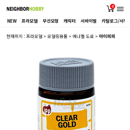
0
NEW
프라모델
무선모형
캐릭터
서바이벌
카탈로그/서적
현재위치 :
프라모델
>
모델링용품
>
에나멜 도료
>
아이피피