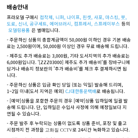
배송안내
프라모델 구매시
접착제,
니퍼,
나이프,
핀셋,
사포,
마스킹,
붓,
도료,
신너,
공구세트,
에어브러시,
컴프레서,
스프레이부스
등의
모델링용품
은 별매입니다.
- 주문하신 상품의 총합계금액이 50,000원 이하인 경우 기본 배송
료는 2,500원이며, 50,000원 이상인 경우 무료 배송해 드립니다.
- 제주도 추가 배송료는 3,000원, 기타 도서지역의 추가 배송료는
6,000원입니다. '[ZZZ03000] 제주도 추가 배송비'를 장바구니에
담거나 배송지 정보란의 '추가 배송비'를 체크 후 결제하시면 됩
니다.
- 주문하신 상품은 입금 확인 당일 (또는 익일) 발송해 드리며,
1~2일 이내(도서 지역은 예외)
CJ대한통운택배
로 배송됩니다.
- [예약]상품을 포함한 주문의 경우 [예약]상품 입하일에 일괄 발
송해 드립니다. 단, 입하일은 수입사 사정에 의해 예정일보다 지
연될 수 있습니다.
- 주문 발주 후 누락되는 상품이 없도록 상품 준비, 포장 및 출고
시점까지 전 과정을
로 24시간 녹화하고 있습니다.
고화질 CCTV