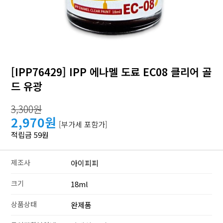
[IPP76429] IPP 에나멜 도료 EC08 클리어 골
드 유광
3,300원
2,970원
[부가세 포함가]
적립금 59원
제조사
아이피피
크기
18ml
상품상태
완제품