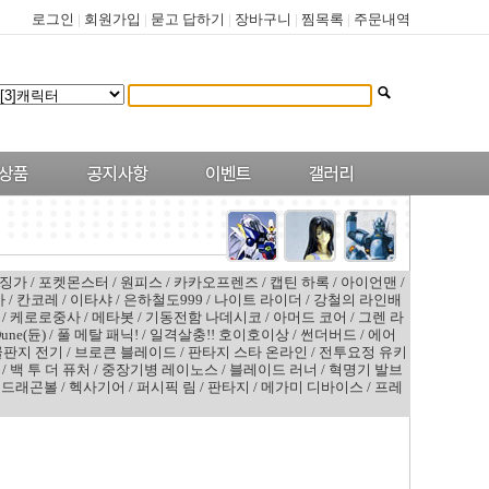
로그인
|
회원가입
|
묻고 답하기
|
장바구니
|
찜목록
|
주문내역
징가
/
포켓몬스터
/
원피스
/
카카오프렌즈
/
캡틴 하록
/
아이언맨
/
카
/
칸코레
/
이타샤
/
은하철도999
/
나이트 라이더
/
강철의 라인배
/
케로로중사
/
메타봇
/
기동전함 나데시코
/
아머드 코어
/
그렌 라
une(듄)
/
풀 메탈 패닉!
/
일격살충!! 호이호이상
/
썬더버드
/
에어
골판지 전기
/
브로큰 블레이드
/
판타지 스타 온라인
/
전투요정 유키
/
백 투 더 퓨처
/
중장기병 레이노스
/
블레이드 러너
/
혁명기 발브
/
드래곤볼
/
헥사기어
/
퍼시픽 림
/
판타지
/
메가미 디바이스
/
프레