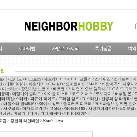
스토리
/
조이드
/
마크로스
/
패트레이버
/
사이버 포뮬러
/
스타워즈
/
스타트렉
/
마
난
/
리틀아머리
/
붉은 돼지
/
이니셜D
/
모데로이드
/
Ma.K.
/
바람계곡의 나우시
/
마브러브
/
장갑기병 보톰즈
/
배트맨
/
가디언즈 오브 갤럭시
/
U.C.하드 그래프
기동대
/
메탈기어 솔리드
/
아이돌 마스터
/
코드 기어스
/
로보다치
/
버추얼 온
/
D
릭터 데칼/스티커
/
피규어-라이즈
/
프레임 암즈
/
D-스타일
/
천공의 성 라퓨타
/
가
/
배틀스타 갤럭티카
/
에이스 컴뱃
/
블록커즈 피오레
/
요츠바랑!
/
걸즈 앤 판처
치
/
서킷울프
/
메카트로위고
/
고질라
/
에어리어 88
/
시덴카이의 마키
/
EX 모델
녀정원
/
아르카나디아
/
기타 캐릭터
/
미니어처 게임
조립
>
강철의 라인배럴
>
Kotobukiya