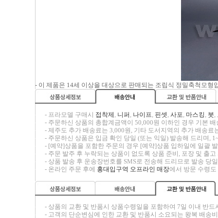
- 이 제품은 14세 이상을 대상으로 판매되는 조립식 정밀축척모형
-----
- 프라모델 구매시
접착제
,
니퍼
,
나이프
,
핀셋
,
사포
,
마스킹
,
붓
,
-----
- 주문하신 상품의 총합계금액이 50,000원 이하인 경우 기본 배송
-----
- 제주도 추가 배송료는 3,000원, 기타 도서지역의 추가 배송료는
-----
- 주문하신 상품은 입금 확인 당일 (또는 익일) 발송해 드리며, 1
-----
- [예약]상품을 포함한 주문의 경우 [예약]상품 입하일에 일괄
-----
- 주문 발주 후 누락되는 상품이 없도록 상품 준비, 포장 및 출
-----
- 상품 발송 후 운송장번호를 SMS로 전송해 드리므로 발송 당일
-----
- 온라인 주문 후에
홍대입구역 오프라인 매장
에서 방문 수령도
-----
- 상품의 교환 및 반품시
상품수령일을 포함하여 7일 이내
반드
-----
- 고객의 단순변심에 인한 교환 및 반품시 소요되는 왕복 배송