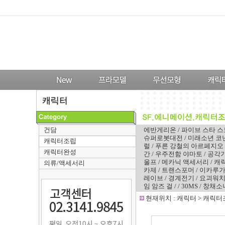
건담
에반게리온
/
파이브 스타 
슈퍼로봇대전
/
미래소년 코
캐릭터조립
럴
/
푸른 강철의 아르페지오
캐릭터완성
간
/
우주전함 야마토
/
공각
울프
/
메카닉 액세서리
/
캐
의류/액세서리
카제
/
트랜스포머
/
이카루
레이브
/
경계전기
/
요괴워
임 암즈 걸
/
/
30MS
/
창채소
-
현재위치 :
캐릭터
>
캐릭터