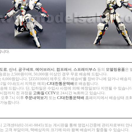
입니다.
도료
,
신너
,
공구세트
,
에어브러시
,
컴프레서
,
스프레이부스
등의
모델링용품
은 
료는 2,500원이며, 50,000원 이상인 경우 무료 배송해 드립니다.
 6,000원입니다. '[ZZZ03000] 제주도 추가 배송비'를 장바구니에 담거나 배
~2일 이내(도서 지역은 예외)
CJ대한통운택배
로 배송됩니다.
 발송해 드립니다. 단, 입하일은 수입사 사정에 의해 예정일보다 지연될 수 있습니다
고 시점까지 전 과정을
고화질 CCTV
로 24시간 녹화하고 있습니다.
 오후 7시 이후
주문내역보기
또는
CJ대한통운택배
홈페이지에서 배송상태 조회
 가능합니다.
시
고객센터(02-3141-9845) 또는 게시판을 통해 영업시간중에 관리자로부터 
비는 고객 부담이며, 택배상자의 크기에 따라 왕복 배송비가 할증될 수 있습니다.