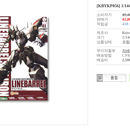
[KBYKP056] 1/144 
소비자가
49,4
판매가
41,
적립금
418
제조사
Koto
크기
1/14
상품상태
조립
무이자할부
자세
배송방법
CJ
배송비
2,5