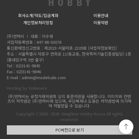
회사소개/약도/입금계좌
이용안내
개인정보처리방침
이용약관
(주)엔하비
대표 : 이수영
사업자등록번호 : 647-86-03076
통신판매업신고번호 : 제2023-서울마포-2109호
[사업자정보확인]
주소 : 서울특별시 마포구 연희로 11(동교동, 한국특허기술진흥원빌딩) 1층
(홍대입구역 3번 출구)
Tel : 02)3141-9845
Fax : 02)3141-9846
E-mail :
admin@modelsale.com
Hosting by Smileserv
(주)엔하비는 공정거래위원회 심의 표준약관을 사용합니다. 이미지와 컨텐
츠의 저작권은 (주)엔하비에 있으며, 무단복제나 도용은 저작권법에 의거하
여 처벌받을 수 있습니다.
Copyright ⓒ2001~2026. Neighbor Hobby Korea All rights
reserved.
PC버전으로 보기