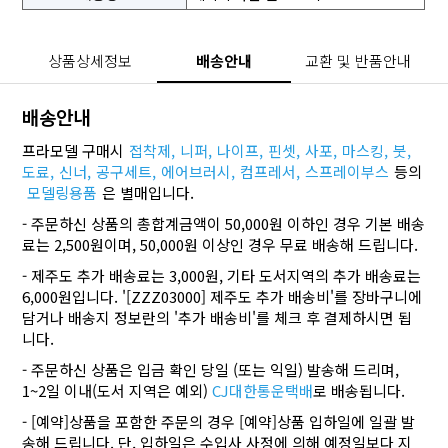
상품상세정보
배송안내
교환 및 반품안내
배송안내
프라모델 구매시
접착제,
니퍼,
나이프,
핀셋,
사포,
마스킹,
붓,
도료,
신너,
공구세트,
에어브러시,
컴프레서,
스프레이부스
등의
모델링용품
은 별매입니다.
- 주문하신 상품의 총합계금액이 50,000원 이하인 경우 기본 배송
료는 2,500원이며, 50,000원 이상인 경우 무료 배송해 드립니다.
- 제주도 추가 배송료는 3,000원, 기타 도서지역의 추가 배송료는
6,000원입니다. '[ZZZ03000] 제주도 추가 배송비'를 장바구니에
담거나 배송지 정보란의 '추가 배송비'를 체크 후 결제하시면 됩
니다.
- 주문하신 상품은 입금 확인 당일 (또는 익일) 발송해 드리며,
1~2일 이내(도서 지역은 예외)
CJ대한통운택배
로 배송됩니다.
- [예약]상품을 포함한 주문의 경우 [예약]상품 입하일에 일괄 발
송해 드립니다. 단, 입하일은 수입사 사정에 의해 예정일보다 지