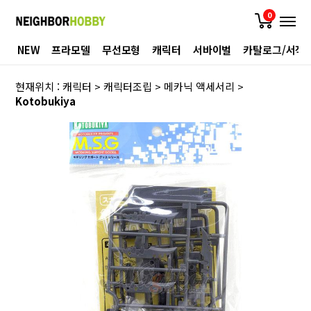
0
NEW
프라모델
무선모형
캐릭터
서바이벌
카탈로그/서적
현재위치 :
캐릭터
>
캐릭터조립
>
메카닉 액세서리
>
Kotobukiya