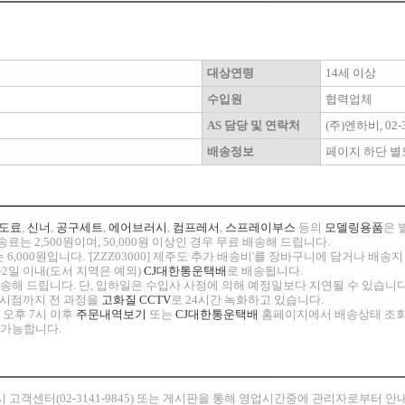
대상연령
14세 이상
수입원
협력업체
AS 담당 및 연락처
(주)엔하비, 02-3
배송정보
페이지 하단 별
도료
,
신너
,
공구세트
,
에어브러시
,
컴프레서
,
스프레이부스
등의
모델링용품
은 
료는 2,500원이며, 50,000원 이상인 경우 무료 배송해 드립니다.
 6,000원입니다. '[ZZZ03000] 제주도 추가 배송비'를 장바구니에 담거나 배
~2일 이내(도서 지역은 예외)
CJ대한통운택배
로 배송됩니다.
 발송해 드립니다. 단, 입하일은 수입사 사정에 의해 예정일보다 지연될 수 있습니다
고 시점까지 전 과정을
고화질 CCTV
로 24시간 녹화하고 있습니다.
 오후 7시 이후
주문내역보기
또는
CJ대한통운택배
홈페이지에서 배송상태 조회
 가능합니다.
시
고객센터(02-3141-9845) 또는 게시판을 통해 영업시간중에 관리자로부터 