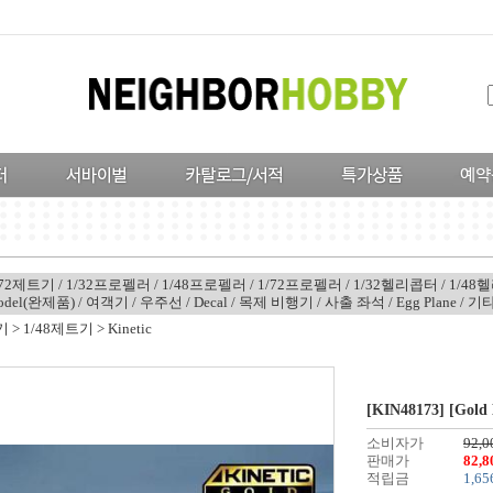
/72제트기
/
1/32프로펠러
/
1/48프로펠러
/
1/72프로펠러
/
1/32헬리콥터
/
1/48
Model(완제품)
/
여객기
/
우주선
/
Decal
/
목제 비행기
/
사출 좌석
/
Egg Plane
/
기
기
>
1/48제트기
>
Kinetic
[KIN48173] [Gold 
소비자가
92,0
판매가
82,
적립금
1,65