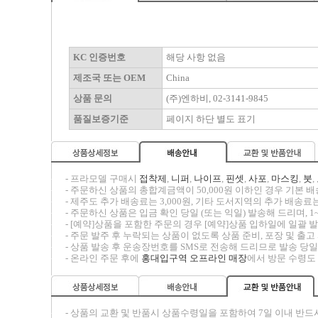
KC 인증번호
해당 사항 없음
제조국 또는 OEM
China
상품 문의
(주)엔하비, 02-3141-9845
품질보증기준
페이지 하단 별도 표기
-----
- 프라모델 구매시
접착제
,
니퍼
,
나이프
,
핀셋
,
사포
,
마스킹
,
붓
,
-----
- 주문하신 상품의 총합계금액이 50,000원 이하인 경우 기본 배송
-----
- 제주도 추가 배송료는 3,000원, 기타 도서지역의 추가 배송료는
-----
- 주문하신 상품은 입금 확인 당일 (또는 익일) 발송해 드리며, 1
-----
- [예약]상품을 포함한 주문의 경우 [예약]상품 입하일에 일괄
-----
- 주문 발주 후 누락되는 상품이 없도록 상품 준비, 포장 및 출
-----
- 상품 발송 후 운송장번호를 SMS로 전송해 드리므로 발송 당일
-----
- 온라인 주문 후에
홍대입구역 오프라인 매장
에서 방문 수령도
-----
- 상품의 교환 및 반품시
상품수령일을 포함하여 7일 이내
반드