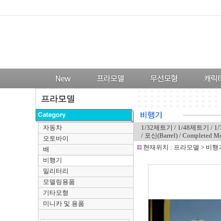
자동차
1/32제트기
/
1/48제트기
/
1
/
포신(Barrel)
/
Completed 
오토바이
-
현재위치 :
프라모델
>
비행
배
비행기
밀리터리
모델링용품
기타모형
미니카 및 용품