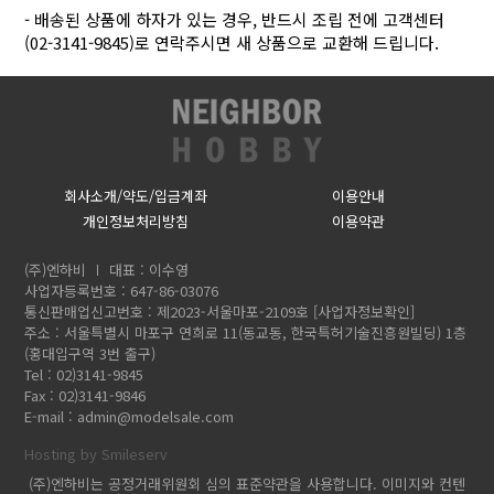
- 배송된 상품에 하자가 있는 경우, 반드시 조립 전에 고객센터
(02-3141-9845)로 연락주시면 새 상품으로 교환해 드립니다.
회사소개/약도/입금계좌
이용안내
개인정보처리방침
이용약관
(주)엔하비
대표 : 이수영
사업자등록번호 : 647-86-03076
통신판매업신고번호 : 제2023-서울마포-2109호
[사업자정보확인]
주소 : 서울특별시 마포구 연희로 11(동교동, 한국특허기술진흥원빌딩) 1층
(홍대입구역 3번 출구)
Tel : 02)3141-9845
Fax : 02)3141-9846
E-mail :
admin@modelsale.com
Hosting by Smileserv
(주)엔하비는 공정거래위원회 심의 표준약관을 사용합니다. 이미지와 컨텐