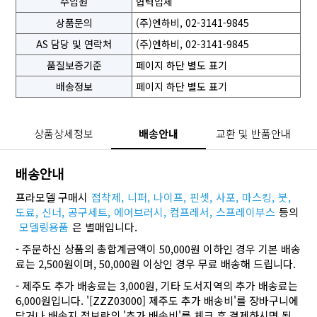
수입원
협력업체
상품문의
(주)엔하비, 02-3141-9845
AS 담당 및 연락처
(주)엔하비, 02-3141-9845
품질보증기준
페이지 하단 별도 표기
배송정보
페이지 하단 별도 표기
상품상세정보
배송안내
교환 및 반품안내
배송안내
프라모델 구매시
접착제,
니퍼,
나이프,
핀셋,
사포,
마스킹,
붓,
도료,
신너,
공구세트,
에어브러시,
컴프레서,
스프레이부스
등의
모델링용품
은 별매입니다.
- 주문하신 상품의 총합계금액이 50,000원 이하인 경우 기본 배송
료는 2,500원이며, 50,000원 이상인 경우 무료 배송해 드립니다.
- 제주도 추가 배송료는 3,000원, 기타 도서지역의 추가 배송료는
6,000원입니다. '[ZZZ03000] 제주도 추가 배송비'를 장바구니에
담거나 배송지 정보란의 '추가 배송비'를 체크 후 결제하시면 됩