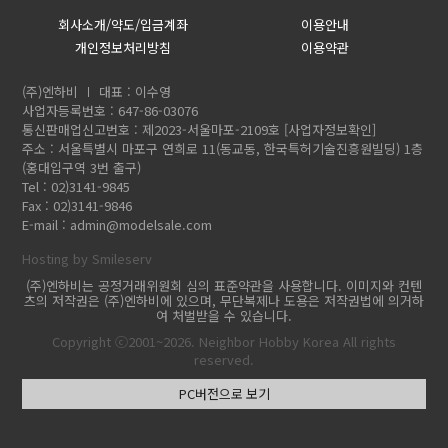
회사소개/약도/입금계좌
이용안내
개인정보처리방침
이용약관
(주)엔하비
대표 : 이수영
사업자등록번호 : 647-86-03076
통신판매업신고번호 : 제2023-서울마포-2109호
[사업자정보확인]
주소 : 서울특별시 마포구 연희로 11(동교동, 한국특허기술진흥원빌딩) 1층
(홍대입구역 3번 출구)
Tel : 02)3141-9845
Fax : 02)3141-9846
E-mail :
admin@modelsale.com
Hosting by Smileserv
(주)엔하비는 공정거래위원회 심의 표준약관을 사용합니다. 이미지와 컨텐
츠의 저작권은 (주)엔하비에 있으며, 무단복제나 도용은 저작권법에 의거하
여 처벌받을 수 있습니다.
Copyright ⓒ2001~2026. Neighbor Hobby Korea All rights
reserved.
PC버전으로 보기