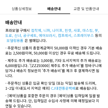
상품상세정보
배송안내
교환 및 반품안내
배송안내
프라모델 구매시
접착제,
니퍼,
나이프,
핀셋,
사포,
마스킹,
붓,
도료,
신너,
공구세트,
에어브러시,
컴프레서,
스프레이부스
등의
모델링용품
은 별매입니다.
- 주문하신 상품의 총합계금액이 50,000원 이하인 경우 기본 배송
료는 2,500원이며, 50,000원 이상인 경우 무료 배송해 드립니다.
- 제주도 추가 배송료는 3,000원, 기타 도서지역의 추가 배송료는
6,000원입니다. '[ZZZ03000] 제주도 추가 배송비'를 장바구니에
담거나 배송지 정보란의 '추가 배송비'를 체크 후 결제하시면 됩
니다.
- 주문하신 상품은 입금 확인 당일 (또는 익일) 발송해 드리며,
1~2일 이내(도서 지역은 예외)
CJ대한통운택배
로 배송됩니다.
- [예약]상품을 포함한 주문의 경우 [예약]상품 입하일에 일괄 발
송해 드립니다. 단, 입하일은 수입사 사정에 의해 예정일보다 지
연될 수 있습니다.