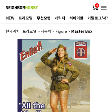
0
NEW
프라모델
무선모형
캐릭터
서바이벌
카탈로그/서적
현재위치 :
프라모델
>
자동차
>
Figure
>
Master Box