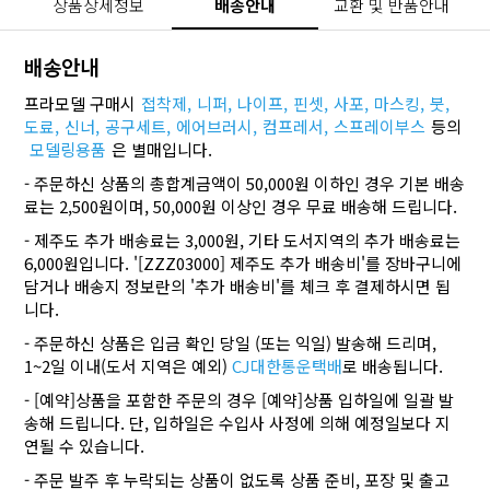
상품상세정보
배송안내
교환 및 반품안내
배송안내
프라모델 구매시
접착제,
니퍼,
나이프,
핀셋,
사포,
마스킹,
붓,
도료,
신너,
공구세트,
에어브러시,
컴프레서,
스프레이부스
등의
모델링용품
은 별매입니다.
- 주문하신 상품의 총합계금액이 50,000원 이하인 경우 기본 배송
료는 2,500원이며, 50,000원 이상인 경우 무료 배송해 드립니다.
- 제주도 추가 배송료는 3,000원, 기타 도서지역의 추가 배송료는
6,000원입니다. '[ZZZ03000] 제주도 추가 배송비'를 장바구니에
담거나 배송지 정보란의 '추가 배송비'를 체크 후 결제하시면 됩
니다.
- 주문하신 상품은 입금 확인 당일 (또는 익일) 발송해 드리며,
1~2일 이내(도서 지역은 예외)
CJ대한통운택배
로 배송됩니다.
- [예약]상품을 포함한 주문의 경우 [예약]상품 입하일에 일괄 발
송해 드립니다. 단, 입하일은 수입사 사정에 의해 예정일보다 지
연될 수 있습니다.
- 주문 발주 후 누락되는 상품이 없도록 상품 준비, 포장 및 출고