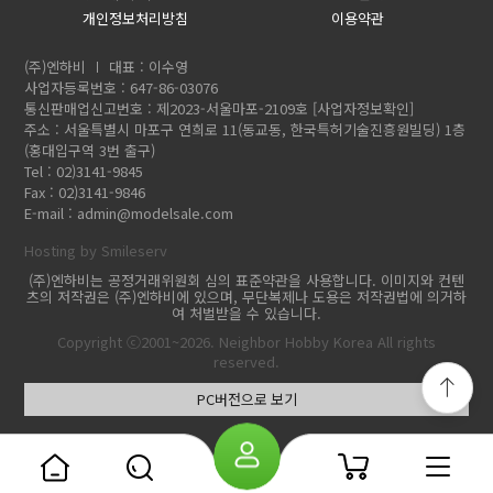
개인정보처리방침
이용약관
(주)엔하비
대표 : 이수영
사업자등록번호 : 647-86-03076
통신판매업신고번호 : 제2023-서울마포-2109호
[사업자정보확인]
주소 : 서울특별시 마포구 연희로 11(동교동, 한국특허기술진흥원빌딩) 1층
(홍대입구역 3번 출구)
Tel : 02)3141-9845
Fax : 02)3141-9846
E-mail :
admin@modelsale.com
Hosting by Smileserv
(주)엔하비는 공정거래위원회 심의 표준약관을 사용합니다. 이미지와 컨텐
츠의 저작권은 (주)엔하비에 있으며, 무단복제나 도용은 저작권법에 의거하
여 처벌받을 수 있습니다.
Copyright ⓒ2001~2026. Neighbor Hobby Korea All rights
reserved.
PC버전으로 보기