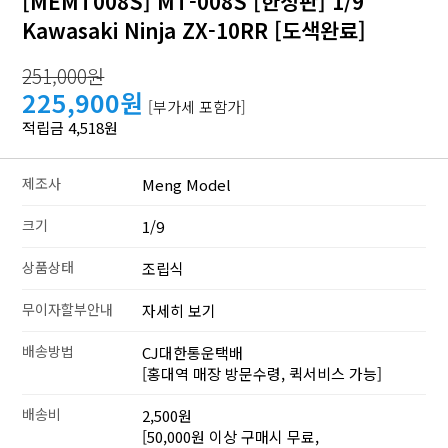
[MEMT008S] MT-008S [한정판] 1/9
Kawasaki Ninja ZX-10RR [도색완료]
251,000원
225,900원
[부가세 포함가]
적립금 4,518원
제조사
Meng Model
크기
1/9
상품상태
조립식
무이자할부안내
자세히 보기
배송방법
CJ대한통운택배
[홍대역 매장 방문수령, 퀵서비스 가능]
배송비
2,500원
[50,000원 이상 구매시 무료,