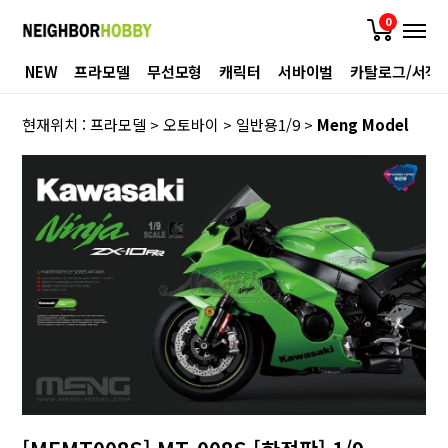
0
NEW
프라모델
무선모형
캐릭터
서바이벌
카탈로그/서적
현재위치 :
프라모델
>
오토바이
>
일반용1/9
>
Meng Model