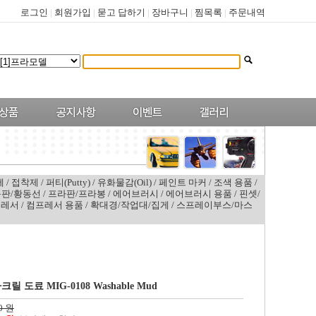
로그인
|
회원가입
|
묻고 답하기
|
장바구니
|
찜목록
|
주문내역
제
/
접착제
/
퍼티(Putty)
/
유화물감(Oil)
/
페인트 마커
/
조색 용품
/
판/황동선
/
프라판/프라봉
/
에어브러시
/
에어브러시 용품
/
핀셋/
프레서
/
컴프레서 용품
/
확대경/작업대/집게
/
스프레이부스/마스
아크릴 도료 MIG-0108 Washable Mud
0 원