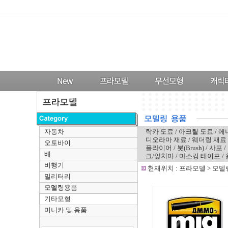
자동차
락카 도료
/
아크릴 도료
/
에
디오라마 재료
/
웨더링 재료
오토바이
플라이어
/
붓(Brush)
/
사포
/
배
크/앞치마
/
마스킹 테이프
/
비행기
-
현재위치 :
프라모델
>
모델
밀리터리
모델링용품
기타모형
미니카 및 용품