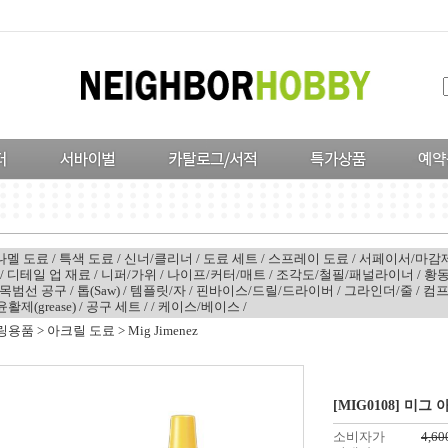
나멜 도료
/
특색 도료
/
신너/클리너
/
도료 세트
/
스프레이 도료
/
서페이서/마감
/
디테일 업 재료
/
니퍼/가위
/
나이프/커터/매트
/
조각도/철필/패널라이너
/
황동
목범선 공구
/
톱(Saw)
/
템플릿/자
/
핀바이스/드릴/드라이버
/
그라인더/줄
/
컴
윤활제(grease)
/
공구 세트
/
/
케이스/베이스
/
링용품
>
아크릴 도료
>
Mig Jimenez
[MIG0108] 미그 
소비자가
4,60