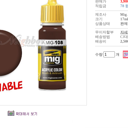
판매가
3,9
적립금
78 
제조사
Mig 
크기
17m
상품상태
완제
무이자할부
자세
배송방법
CJ
배송비
2,5
수량
개