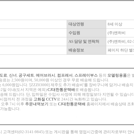
대상연령
8세 이상
수입원
(주)엔하비
AS 담당 및 연락처
(주)엔하비, 02-3
배송정보
페이지 하단 별
도료
,
신너
,
공구세트
,
에어브러시
,
컴프레서
,
스프레이부스
등의
모델링용품
은 
료는 2,500원이며, 50,000원 이상인 경우 무료 배송해 드립니다.
 6,000원입니다. '[ZZZ03000] 제주도 추가 배송비'를 장바구니에 담거나 배
~2일 이내(도서 지역은 예외)
CJ대한통운택배
로 배송됩니다.
 발송해 드립니다. 단, 입하일은 수입사 사정에 의해 예정일보다 지연될 수 있습니다
고 시점까지 전 과정을
고화질 CCTV
로 24시간 녹화하고 있습니다.
 오후 7시 이후
주문내역보기
또는
CJ대한통운택배
홈페이지에서 배송상태 조회
 가능합니다.
시
고객센터(02-3141-9845) 또는 게시판을 통해 영업시간중에 관리자로부터 