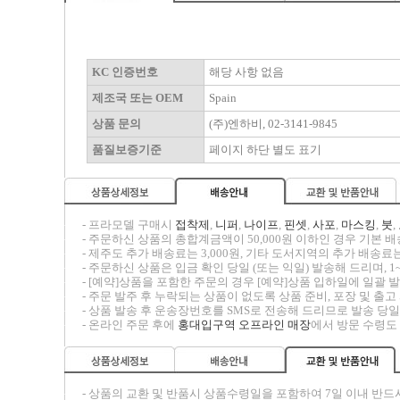
KC 인증번호
해당 사항 없음
제조국 또는 OEM
Spain
상품 문의
(주)엔하비, 02-3141-9845
품질보증기준
페이지 하단 별도 표기
-----
- 프라모델 구매시
접착제
,
니퍼
,
나이프
,
핀셋
,
사포
,
마스킹
,
붓
,
-----
- 주문하신 상품의 총합계금액이 50,000원 이하인 경우 기본 배송
-----
- 제주도 추가 배송료는 3,000원, 기타 도서지역의 추가 배송료는
-----
- 주문하신 상품은 입금 확인 당일 (또는 익일) 발송해 드리며, 1
-----
- [예약]상품을 포함한 주문의 경우 [예약]상품 입하일에 일괄
-----
- 주문 발주 후 누락되는 상품이 없도록 상품 준비, 포장 및 출
-----
- 상품 발송 후 운송장번호를 SMS로 전송해 드리므로 발송 당일
-----
- 온라인 주문 후에
홍대입구역 오프라인 매장
에서 방문 수령도
-----
- 상품의 교환 및 반품시
상품수령일을 포함하여 7일 이내
반드