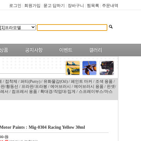
로그인
|
회원가입
|
묻고 답하기
|
장바구니
|
찜목록
|
주문내역
제
/
접착제
/
퍼티(Putty)
/
유화물감(Oil)
/
페인트 마커
/
조색 용품
/
판/황동선
/
프라판/프라봉
/
에어브러시
/
에어브러시 용품
/
핀셋/
프레서
/
컴프레서 용품
/
확대경/작업대/집게
/
스프레이부스/마스
otor Paints : Mig-0304 Racing Yellow 30ml
00 원