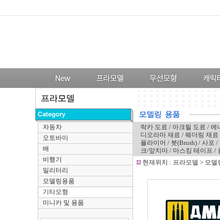
자동차
락카 도료
/
아크릴 도료
/
에
디오라마 재료
/
웨더링 재료
오토바이
플라이어
/
붓(Brush)
/
사포
/
배
크/앞치마
/
마스킹 테이프
/
비행기
-
현재위치 :
프라모델
>
모델
밀리터리
모델링용품
기타모형
미니카 및 용품