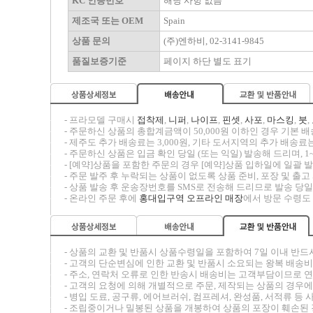
KC 인증번호
해당 사항 없음
제조국 또는 OEM
Spain
상품 문의
(주)엔하비, 02-3141-9845
품질보증기준
페이지 하단 별도 표기
-----
- 프라모델 구매시
접착제
,
니퍼
,
나이프
,
핀셋
,
사포
,
마스킹
,
붓
,
-----
- 주문하신 상품의 총합계금액이 50,000원 이하인 경우 기본 배송
-----
- 제주도 추가 배송료는 3,000원, 기타 도서지역의 추가 배송료는
-----
- 주문하신 상품은 입금 확인 당일 (또는 익일) 발송해 드리며, 1
-----
- [예약]상품을 포함한 주문의 경우 [예약]상품 입하일에 일괄
-----
- 주문 발주 후 누락되는 상품이 없도록 상품 준비, 포장 및 출
-----
- 상품 발송 후 운송장번호를 SMS로 전송해 드리므로 발송 당일
-----
- 온라인 주문 후에
홍대입구역 오프라인 매장
에서 방문 수령도
-----
- 상품의 교환 및 반품시
상품수령일을 포함하여 7일 이내
반드
-----
- 고객의 단순변심에 인한 교환 및 반품시 소요되는 왕복 배송
-----
- 주소, 연락처 오류로 인한 반송시 배송비는 고객부담이므로 
-----
- 고객의 요청에 의해 개별적으로 주문, 제작되는 상품의 경우에
-----
- 병입 도료, 공구류, 에어브러쉬, 컴프레셔, 완성품, 서적류
-----
- 조립중이거나 밀봉된 상품을 개봉하여 상품의 포장이 훼손된 