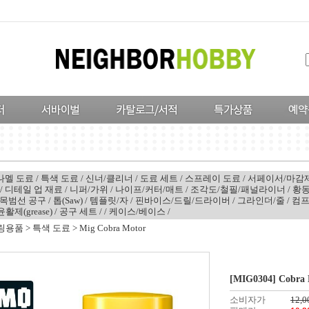
나멜 도료
/
특색 도료
/
신너/클리너
/
도료 세트
/
스프레이 도료
/
서페이서/마감
/
디테일 업 재료
/
니퍼/가위
/
나이프/커터/매트
/
조각도/철필/패널라이너
/
황동
목범선 공구
/
톱(Saw)
/
템플릿/자
/
핀바이스/드릴/드라이버
/
그라인더/줄
/
컴
윤활제(grease)
/
공구 세트
/
/
케이스/베이스
/
링용품
>
특색 도료
>
Mig Cobra Motor
[MIG0304] Cobra M
소비자가
12,0