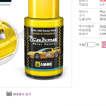
판매가
10,
적립금
216
제조사
Mig 
크기
30m
상품상태
완제
무이자할부
자세
배송방법
CJ
배송비
2,5
수량
개