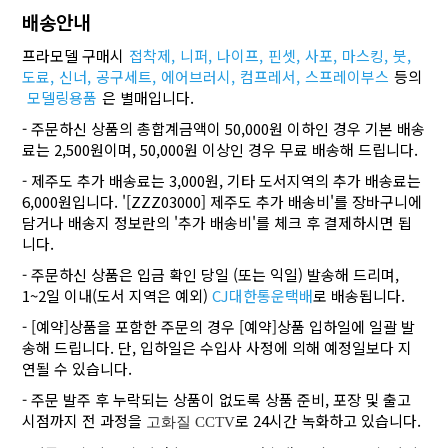
배송안내
프라모델 구매시
접착제,
니퍼,
나이프,
핀셋,
사포,
마스킹,
붓,
도료,
신너,
공구세트,
에어브러시,
컴프레서,
스프레이부스
등의
모델링용품
은 별매입니다.
- 주문하신 상품의 총합계금액이 50,000원 이하인 경우 기본 배송
료는 2,500원이며, 50,000원 이상인 경우 무료 배송해 드립니다.
- 제주도 추가 배송료는 3,000원, 기타 도서지역의 추가 배송료는
6,000원입니다. '[ZZZ03000] 제주도 추가 배송비'를 장바구니에
담거나 배송지 정보란의 '추가 배송비'를 체크 후 결제하시면 됩
니다.
- 주문하신 상품은 입금 확인 당일 (또는 익일) 발송해 드리며,
1~2일 이내(도서 지역은 예외)
CJ대한통운택배
로 배송됩니다.
- [예약]상품을 포함한 주문의 경우 [예약]상품 입하일에 일괄 발
송해 드립니다. 단, 입하일은 수입사 사정에 의해 예정일보다 지
연될 수 있습니다.
- 주문 발주 후 누락되는 상품이 없도록 상품 준비, 포장 및 출고
시점까지 전 과정을
로 24시간 녹화하고 있습니다.
고화질 CCTV