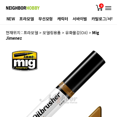
0
NEW
프라모델
무선모형
캐릭터
서바이벌
카탈로그/서적
현재위치 :
프라모델
>
모델링용품
>
유화물감(Oil)
>
Mig
Jimenez