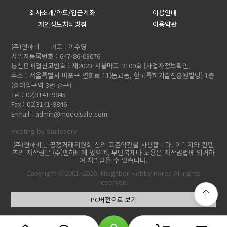
회사소개/약도/입금계좌
이용안내
개인정보처리방침
이용약관
(주)엔하비
대표 : 이수영
사업자등록번호 : 647-86-03076
통신판매업신고번호 : 제2023-서울마포-2109호
[사업자정보확인]
주소 : 서울특별시 마포구 연희로 11(동교동, 한국특허기술진흥원빌딩) 1층
(홍대입구역 3번 출구)
Tel : 02)3141-9845
Fax : 02)3141-9846
E-mail :
admin@modelsale.com
Hosting by Smileserv
(주)엔하비는 공정거래위원회 심의 표준약관을 사용합니다. 이미지와 컨텐
츠의 저작권은 (주)엔하비에 있으며, 무단복제나 도용은 저작권법에 의거하
여 처벌받을 수 있습니다.
Copyright ⓒ2001~2026. Neighbor Hobby Korea All rights
reserved.
PC버전으로 보기