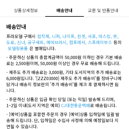
상품상세정보
배송안내
교환 및 반품안내
배송안내
프라모델 구매시
접착제,
니퍼,
나이프,
핀셋,
사포,
마스킹,
붓,
도료,
신너,
공구세트,
에어브러시,
컴프레서,
스프레이부스
등의
모델링용품
은 별매입니다.
- 주문하신 상품의 총합계금액이 50,000원 이하인 경우 기본 배송
료는 2,500원이며, 50,000원 이상인 경우 무료 배송해 드립니다.
- 제주도 추가 배송료는 3,000원, 기타 도서지역의 추가 배송료는
6,000원입니다. '[ZZZ03000] 제주도 추가 배송비'를 장바구니에
담거나 배송지 정보란의 '추가 배송비'를 체크 후 결제하시면 됩
니다.
- 주문하신 상품은 입금 확인 당일 (또는 익일) 발송해 드리며,
1~2일 이내(도서 지역은 예외)
CJ대한통운택배
로 배송됩니다.
- [예약]상품을 포함한 주문의 경우 [예약]상품 입하일에 일괄 발
송해 드립니다. 단, 입하일은 수입사 사정에 의해 예정일보다 지
연될 수 있습니다.