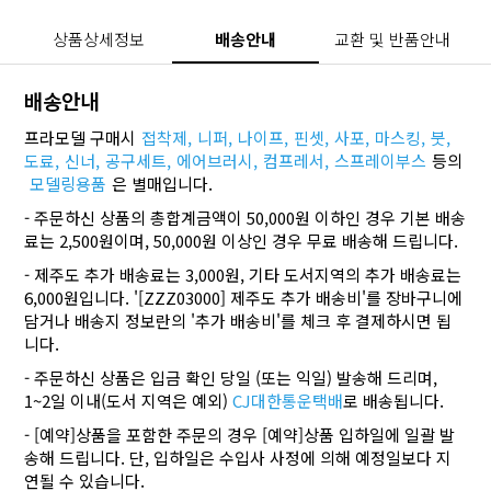
상품상세정보
배송안내
교환 및 반품안내
배송안내
프라모델 구매시
접착제,
니퍼,
나이프,
핀셋,
사포,
마스킹,
붓,
도료,
신너,
공구세트,
에어브러시,
컴프레서,
스프레이부스
등의
모델링용품
은 별매입니다.
- 주문하신 상품의 총합계금액이 50,000원 이하인 경우 기본 배송
료는 2,500원이며, 50,000원 이상인 경우 무료 배송해 드립니다.
- 제주도 추가 배송료는 3,000원, 기타 도서지역의 추가 배송료는
6,000원입니다. '[ZZZ03000] 제주도 추가 배송비'를 장바구니에
담거나 배송지 정보란의 '추가 배송비'를 체크 후 결제하시면 됩
니다.
- 주문하신 상품은 입금 확인 당일 (또는 익일) 발송해 드리며,
1~2일 이내(도서 지역은 예외)
CJ대한통운택배
로 배송됩니다.
- [예약]상품을 포함한 주문의 경우 [예약]상품 입하일에 일괄 발
송해 드립니다. 단, 입하일은 수입사 사정에 의해 예정일보다 지
연될 수 있습니다.