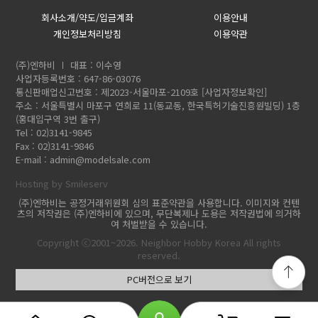
회사소개/약도/입금계좌
이용안내
개인정보처리방침
이용약관
(주)엔하비
대표 : 이수영
사업자등록번호 : 647-86-03076
통신판매업신고번호 : 제2023-서울마포-2109호
[사업자정보확인]
주소 : 서울특별시 마포구 연희로 11(동교동, 한국특허기술진흥원빌딩) 1층
(홍대입구역 3번 출구)
Tel : 02)3141-9845
Fax : 02)3141-9846
E-mail :
admin@modelsale.com
Hosting by Smileserv
(주)엔하비는 공정거래위원회 심의 표준약관을 사용합니다. 이미지와 컨텐
츠의 저작권은 (주)엔하비에 있으며, 무단복제나 도용은 저작권법에 의거하
여 처벌받을 수 있습니다.
Copyright ⓒ2001~2026. Neighbor Hobby Korea All rights
reserved.
PC버전으로 보기