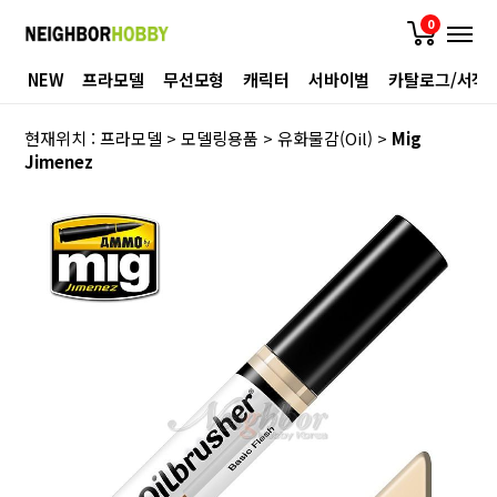
0
NEW
프라모델
무선모형
캐릭터
서바이벌
카탈로그/서적
현재위치 :
프라모델
>
모델링용품
>
유화물감(Oil)
>
Mig
Jimenez