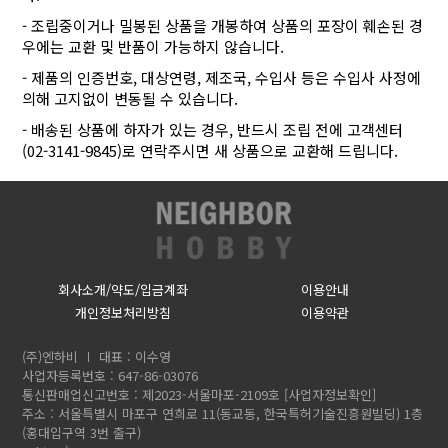
- 조립중이거나 밀봉된 상품을 개봉하여 상품의 포장이 훼손된 경
우에는 교환 및 반품이 가능하지 않습니다.
- 제품의 인증번호, 대상연령, 제조국, 수입사 등은 수입사 사정에
의해 고지없이 변동될 수 있습니다.
- 배송된 상품에 하자가 있는 경우, 반드시 조립 전에 고객센터
(02-3141-9845)로 연락주시면 새 상품으로 교환해 드립니다.
회사소개/약도/입금계좌
이용안내
개인정보처리방침
이용약관
(주)엔하비
대표 : 이수영
사업자등록번호 : 647-86-03076
통신판매업신고번호 : 제2023-서울마포-2109호
[사업자정보확인]
주소 : 서울특별시 마포구 연희로 11(동교동, 한국특허기술진흥원빌딩) 1층
(홍대입구역 3번 출구)