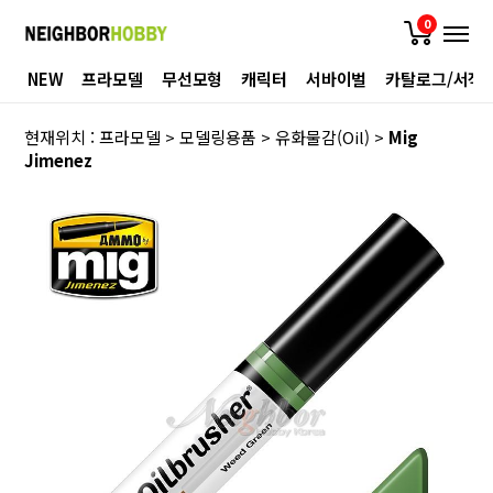
0
NEW
프라모델
무선모형
캐릭터
서바이벌
카탈로그/서적
현재위치 :
프라모델
>
모델링용품
>
유화물감(Oil)
>
Mig
Jimenez