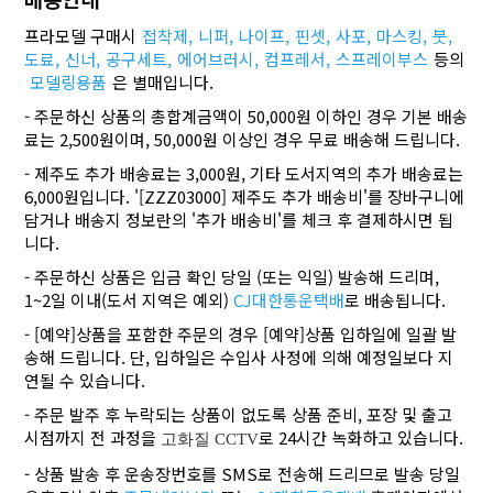
프라모델 구매시
접착제,
니퍼,
나이프,
핀셋,
사포,
마스킹,
붓,
도료,
신너,
공구세트,
에어브러시,
컴프레서,
스프레이부스
등의
모델링용품
은 별매입니다.
- 주문하신 상품의 총합계금액이 50,000원 이하인 경우 기본 배송
료는 2,500원이며, 50,000원 이상인 경우 무료 배송해 드립니다.
- 제주도 추가 배송료는 3,000원, 기타 도서지역의 추가 배송료는
6,000원입니다. '[ZZZ03000] 제주도 추가 배송비'를 장바구니에
담거나 배송지 정보란의 '추가 배송비'를 체크 후 결제하시면 됩
니다.
- 주문하신 상품은 입금 확인 당일 (또는 익일) 발송해 드리며,
1~2일 이내(도서 지역은 예외)
CJ대한통운택배
로 배송됩니다.
- [예약]상품을 포함한 주문의 경우 [예약]상품 입하일에 일괄 발
송해 드립니다. 단, 입하일은 수입사 사정에 의해 예정일보다 지
연될 수 있습니다.
- 주문 발주 후 누락되는 상품이 없도록 상품 준비, 포장 및 출고
시점까지 전 과정을
로 24시간 녹화하고 있습니다.
고화질 CCTV
- 상품 발송 후 운송장번호를 SMS로 전송해 드리므로 발송 당일