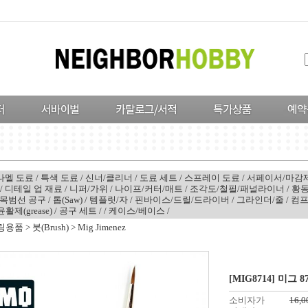
나멜 도료
/
특색 도료
/
신너/클리너
/
도료 세트
/
스프레이 도료
/
서페이서/마감
/
디테일 업 재료
/
니퍼/가위
/
나이프/커터/매트
/
조각도/철필/패널라이너
/
황동
목범선 공구
/
톱(Saw)
/
템플릿/자
/
핀바이스/드릴/드라이버
/
그라인더/줄
/
컴
윤활제(grease)
/
공구 세트
/
/
케이스/베이스
/
링용품
>
붓(Brush)
>
Mig Jimenez
[MIG8714] 미그 
소비자가
16,0