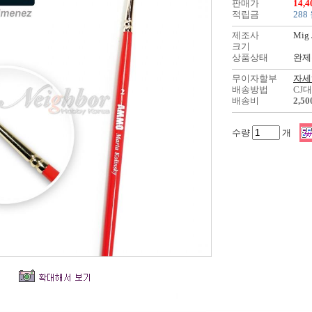
판매가
14,
적립금
288
제조사
Mig 
크기
상품상태
완제
무이자할부
자세
배송방법
CJ
배송비
2,5
수량
개