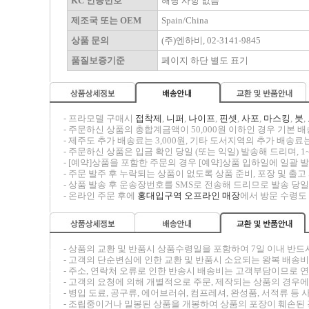
KC 인증번호
해당 사항 없음
제조국 또는 OEM
Spain/China
상품 문의
(주)엔하비, 02-3141-9845
품질보증기준
페이지 하단 별도 표기
-----
- 프라모델 구매시
접착제
,
니퍼
,
나이프
,
핀셋
,
사포
,
마스킹
,
붓
,
-----
- 주문하신 상품의 총합계금액이 50,000원 이하인 경우 기본 배송
-----
- 제주도 추가 배송료는 3,000원, 기타 도서지역의 추가 배송료는
-----
- 주문하신 상품은 입금 확인 당일 (또는 익일) 발송해 드리며, 1
-----
- [예약]상품을 포함한 주문의 경우 [예약]상품 입하일에 일괄
-----
- 주문 발주 후 누락되는 상품이 없도록 상품 준비, 포장 및 출
-----
- 상품 발송 후 운송장번호를 SMS로 전송해 드리므로 발송 당일
-----
- 온라인 주문 후에
홍대입구역 오프라인 매장
에서 방문 수령도
-----
- 상품의 교환 및 반품시
상품수령일을 포함하여 7일 이내
반드
-----
- 고객의 단순변심에 인한 교환 및 반품시 소요되는 왕복 배송
-----
- 주소, 연락처 오류로 인한 반송시 배송비는 고객부담이므로 
-----
- 고객의 요청에 의해 개별적으로 주문, 제작되는 상품의 경우에
-----
- 병입 도료, 공구류, 에어브러쉬, 컴프레셔, 완성품, 서적류
-----
- 조립중이거나 밀봉된 상품을 개봉하여 상품의 포장이 훼손된 