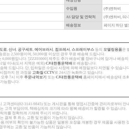
대상연령
수입원
(주)엔하비
AS 담당 및 연락처
(주)엔하비, 02-3
배송정보
페이지 하단 별
도료
,
신너
,
공구세트
,
에어브러시
,
컴프레서
,
스프레이부스
등의
모델링용품
은 
료는 2,500원이며, 50,000원 이상인 경우 무료 배송해 드립니다.
 6,000원입니다. '[ZZZ03000] 제주도 추가 배송비'를 장바구니에 담거나 배
~2일 이내(도서 지역은 예외)
CJ대한통운택배
로 배송됩니다.
 발송해 드립니다. 단, 입하일은 수입사 사정에 의해 예정일보다 지연될 수 있습니다
고 시점까지 전 과정을
고화질 CCTV
로 24시간 녹화하고 있습니다.
 오후 7시 이후
주문내역보기
또는
CJ대한통운택배
홈페이지에서 배송상태 조회
 가능합니다.
시
고객센터(02-3141-9845) 또는 게시판을 통해 영업시간중에 관리자로부터 
비는 고객 부담이며, 택배상자의 크기에 따라 왕복 배송비가 할증될 수 있습니다.
연락처를 정확하게 기재해 주시기 바랍니다.
는 결제 후 취소, 교환 및 반품이 가능하지 않습니다.
 등 사용 여부의 확인이 불가능한 상품은 밀봉된 포장을 개봉한 경우 제품을 사용한
경우에는 교환 및 반품이 가능하지 않습니다.