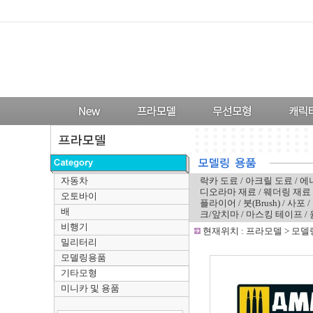
자동차
락카 도료
/
아크릴 도료
/
에
디오라마 재료
/
웨더링 재료
오토바이
플라이어
/
붓(Brush)
/
사포
/
배
크/앞치마
/
마스킹 테이프
/
비행기
-
현재위치 :
프라모델
>
모델
밀리터리
모델링용품
기타모형
미니카 및 용품