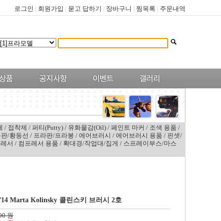
로그인
|
회원가입
|
묻고 답하기
|
장바구니
|
찜목록
|
주문내역
제
/
접착제
/
퍼티(Putty)
/
유화물감(Oil)
/
페인트 마커
/
조색 용품
/
판/황동선
/
프라판/프라봉
/
에어브러시
/
에어브러시 용품
/
핀셋/
프레서
/
컴프레서 용품
/
확대경/작업대/집게
/
스프레이부스/마스
8714 Marta Kolinsky 콜린스키 브러시 2호
00 원