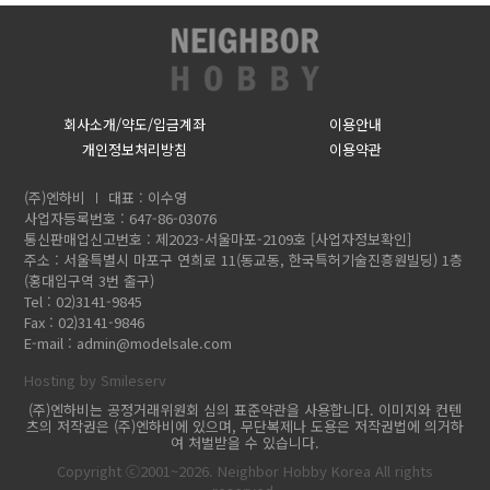
회사소개/약도/입금계좌
이용안내
개인정보처리방침
이용약관
(주)엔하비
대표 : 이수영
사업자등록번호 : 647-86-03076
통신판매업신고번호 : 제2023-서울마포-2109호
[사업자정보확인]
주소 : 서울특별시 마포구 연희로 11(동교동, 한국특허기술진흥원빌딩) 1층
(홍대입구역 3번 출구)
Tel : 02)3141-9845
Fax : 02)3141-9846
E-mail :
admin@modelsale.com
Hosting by Smileserv
(주)엔하비는 공정거래위원회 심의 표준약관을 사용합니다. 이미지와 컨텐
츠의 저작권은 (주)엔하비에 있으며, 무단복제나 도용은 저작권법에 의거하
여 처벌받을 수 있습니다.
Copyright ⓒ2001~2026. Neighbor Hobby Korea All rights