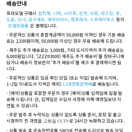
배송안내
프라모델 구매시
접착제,
니퍼,
나이프,
핀셋,
사포,
마스킹,
붓,
도료,
신너,
공구세트,
에어브러시,
컴프레서,
스프레이부스
등의
모델링용품
은 별매입니다.
- 주문하신 상품의 총합계금액이 50,000원 이하인 경우 기본 배송
료는 2,500원이며, 50,000원 이상인 경우 무료 배송해 드립니다.
- 제주도 추가 배송료는 3,000원, 기타 도서지역의 추가 배송료는
6,000원입니다. '[ZZZ03000] 제주도 추가 배송비'를 장바구니에
담거나 배송지 정보란의 '추가 배송비'를 체크 후 결제하시면 됩
니다.
- 주문하신 상품은 입금 확인 당일 (또는 익일) 발송해 드리며,
1~2일 이내(도서 지역은 예외)
CJ대한통운택배
로 배송됩니다.
- [예약]상품을 포함한 주문의 경우 [예약]상품 입하일에 일괄 발
송해 드립니다. 단, 입하일은 수입사 사정에 의해 예정일보다 지
연될 수 있습니다.
- 주문 발주 후 누락되는 상품이 없도록 상품 준비, 포장 및 출고
시점까지 전 과정을
로 24시간 녹화하고 있습니다.
고화질 CCTV
- 상품 발송 후 운송장번호를 SMS로 전송해 드리므로 발송 당일