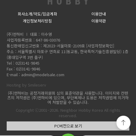
회사소개/약도/입금계좌
이용안내
개인정보처리방침
이용약관
(주)엔하비
대표 : 이수영
사업자등록번호 : 647-86-03076
통신판매업신고번호 : 제2023-서울마포-2109호
[사업자정보확인]
주소 : 서울특별시 마포구 연희로 11(동교동, 한국특허기술진흥원빌딩) 1층
(홍대입구역 3번 출구)
Tel : 02)3141-9845
Fax : 02)3141-9846
E-mail :
admin@modelsale.com
Hosting by Smileserv
(주)엔하비는 공정거래위원회 심의 표준약관을 사용합니다. 이미지와 컨텐
츠의 저작권은 (주)엔하비에 있으며, 무단복제나 도용은 저작권법에 의거하
여 처벌받을 수 있습니다.
Copyright ⓒ2001~2026. Neighbor Hobby Korea All rights
reserved.
PC버전으로 보기