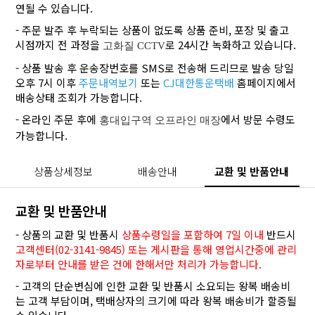
연될 수 있습니다.
- 주문 발주 후 누락되는 상품이 없도록 상품 준비, 포장 및 출고
시점까지 전 과정을
로 24시간 녹화하고 있습니다.
고화질 CCTV
- 상품 발송 후 운송장번호를 SMS로 전송해 드리므로 발송 당일
오후 7시 이후
주문내역보기
또는
CJ대한통운택배
홈페이지에서
배송상태 조회가 가능합니다.
- 온라인 주문 후에
에서 방문 수령도
홍대입구역 오프라인 매장
가능합니다.
상품상세정보
배송안내
교환 및 반품안내
교환 및 반품안내
- 상품의 교환 및 반품시
상품수령일을 포함하여 7일 이내
반드시
고객센터(02-3141-9845) 또는 게시판을 통해 영업시간중에 관리
자로부터 안내를 받은 건에 한해서만 처리가 가능합니다.
- 고객의 단순변심에 인한 교환 및 반품시 소요되는 왕복 배송비
는 고객 부담이며, 택배상자의 크기에 따라 왕복 배송비가 할증될