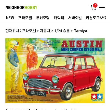
0
NEW
프라모델
무선모형
캐릭터
서바이벌
카탈로그/서적
현재위치 :
프라모델
>
자동차
>
1/24 승용
>
Tamiya