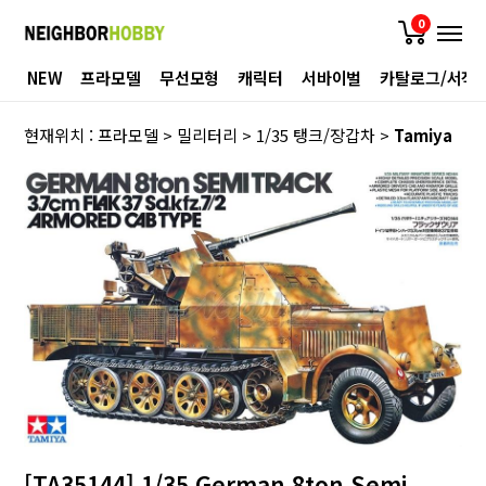
0
NEW
프라모델
무선모형
캐릭터
서바이벌
카탈로그/서적
현재위치 :
프라모델
>
밀리터리
>
1/35 탱크/장갑차
>
Tamiya
[TA35144] 1/35 German 8ton Semi