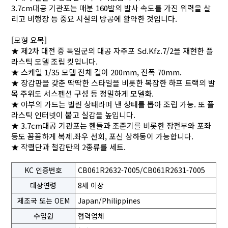
3.7cm대공 기관포는 매분 160발의 발사 속도를 가진 위력을 살
리고 비행장 등 중요 시설의 방공에 활약한 것입니다.
[모형 요목]
★ 제2차 대전 중 독일군의 대공 자주포 Sd.Kfz.7/2을 재현한 플
라스틱 모델 조립 킷입니다.
★ 스케일 1/35 모델 전체 길이 200mm, 전폭 70mm.
★ 장갑판을 갖춘 딱딱한 스타일을 비롯한 복잡한 하프 트랙의 발
목 주위도 서스펜션 구성 등 정밀하게 모델화.
★ 야부의 가드는 벌린 상태라며 낸 상태를 뽑아 조립 가능. 또 플
라스틱 인터넷이 붙고 실감을 높입니다.
★ 3.7cm대공 기관포는 핸들과 조준기를 비롯한 장전부와 포좌
등도 꼼꼼하게 복제.좌우 선회, 포신 상하동이 가능합니다.
★ 작렬단과 철갑탄의 2종류를 세트.
KC 인증번호
CB061R2632-7005/CB061R2631-7005
대상연령
8세 이상
제조국 또는 OEM
Japan/Philippines
수입원
협력업체