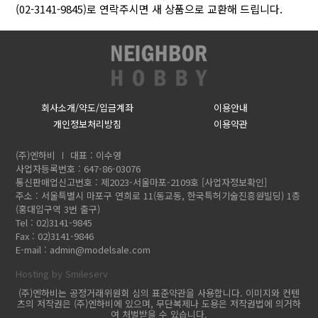
(02-3141-9845)로 연락주시면 새 상품으로 교환해 드립니다.
회사소개/약도/입금계좌
이용안내
개인정보처리방침
이용약관
(주)엔하비
대표 : 이수영
사업자등록번호 : 647-86-03076
통신판매업신고번호 : 제2023-서울마포-2109호
[사업자정보확인]
주소 : 서울특별시 마포구 연희로 11(동교동, 한국특허기술진흥원빌딩) 1층
(홍대입구역 3번 출구)
Tel : 02)3141-9845
Fax : 02)3141-9846
E-mail :
admin@modelsale.com
Hosting by Smileserv
(주)엔하비는 공정거래위원회 심의 표준약관을 사용합니다. 이미지와 컨텐
츠의 저작권은 (주)엔하비에 있으며, 무단복제나 도용은 저작권법에 의거하
여 처벌받을 수 있습니다.