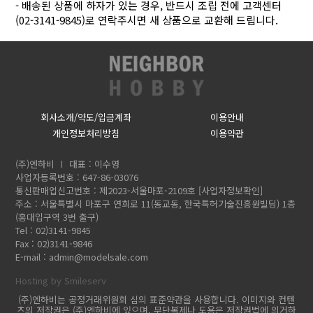
- 배송된 상품에 하자가 있는 경우, 반드시 조립 전에 고객센터
(02-3141-9845)로 연락주시면 새 상품으로 교환해 드립니다.
회사소개/약도/입금계좌
이용안내
개인정보처리방침
이용약관
(주)엔하비
대표 : 이수영
사업자등록번호 : 647-86-03076
통신판매업신고번호 : 제2023-서울마포-2109호
[사업자정보확인]
주소 : 서울특별시 마포구 연희로 11(동교동, 한국특허기술진흥원빌딩) 1층
(홍대입구역 3번 출구)
Tel : 02)3141-9845
Fax : 02)3141-9846
E-mail :
admin@modelsale.com
Hosting by Smileserv
(주)엔하비는 공정거래위원회 심의 표준약관을 사용합니다. 이미지와 컨텐
츠의 저작권은 (주)엔하비에 있으며, 무단복제나 도용은 저작권법에 의거하