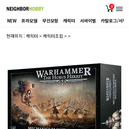
0
NEW
프라모델
무선모형
캐릭터
서바이벌
카탈로그/서적
현재위치 :
캐릭터
>
캐릭터조립
>
>