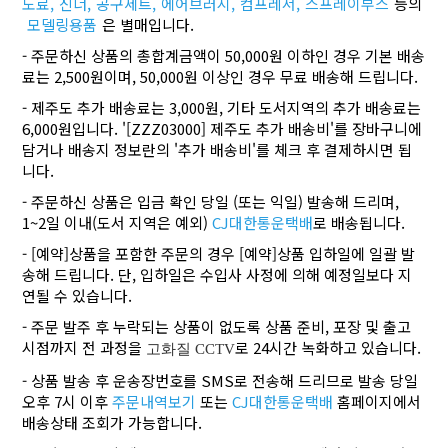
도료,
신너,
공구세트,
에어브러시,
컴프레서,
스프레이부스
등의
모델링용품
은 별매입니다.
- 주문하신 상품의 총합계금액이 50,000원 이하인 경우 기본 배송
료는 2,500원이며, 50,000원 이상인 경우 무료 배송해 드립니다.
- 제주도 추가 배송료는 3,000원, 기타 도서지역의 추가 배송료는
6,000원입니다. '[ZZZ03000] 제주도 추가 배송비'를 장바구니에
담거나 배송지 정보란의 '추가 배송비'를 체크 후 결제하시면 됩
니다.
- 주문하신 상품은 입금 확인 당일 (또는 익일) 발송해 드리며,
1~2일 이내(도서 지역은 예외)
CJ대한통운택배
로 배송됩니다.
- [예약]상품을 포함한 주문의 경우 [예약]상품 입하일에 일괄 발
송해 드립니다. 단, 입하일은 수입사 사정에 의해 예정일보다 지
연될 수 있습니다.
- 주문 발주 후 누락되는 상품이 없도록 상품 준비, 포장 및 출고
시점까지 전 과정을
로 24시간 녹화하고 있습니다.
고화질 CCTV
- 상품 발송 후 운송장번호를 SMS로 전송해 드리므로 발송 당일
오후 7시 이후
주문내역보기
또는
CJ대한통운택배
홈페이지에서
배송상태 조회가 가능합니다.