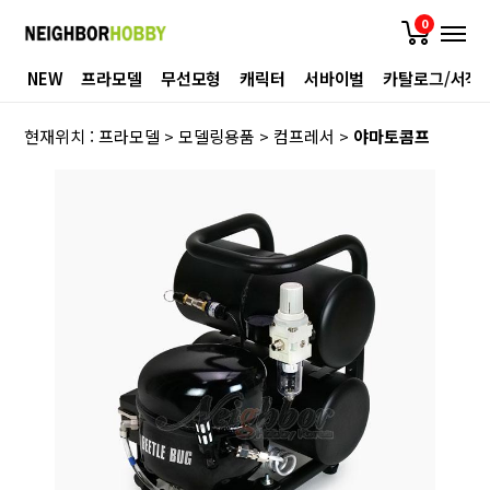
0
NEW
프라모델
무선모형
캐릭터
서바이벌
카탈로그/서적
현재위치 :
프라모델
>
모델링용품
>
컴프레서
>
야마토콤프