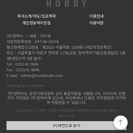
회사소개/약도/입금계좌
이용안내
개인정보처리방침
이용약관
(주)엔하비
대표 : 이수영
사업자등록번호 : 647-86-03076
통신판매업신고번호 : 제2023-서울마포-2109호
[사업자정보확인]
주소 : 서울특별시 마포구 연희로 11(동교동, 한국특허기술진흥원빌딩) 1층
(홍대입구역 3번 출구)
Tel : 02)3141-9845
Fax : 02)3141-9846
E-mail :
admin@modelsale.com
Hosting by Smileserv
(주)엔하비는 공정거래위원회 심의 표준약관을 사용합니다. 이미지와 컨텐
츠의 저작권은 (주)엔하비에 있으며, 무단복제나 도용은 저작권법에 의거하
여 처벌받을 수 있습니다.
Copyright ⓒ2001~2026. Neighbor Hobby Korea All rights
reserved.
PC버전으로 보기