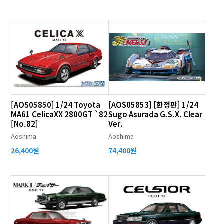
[AOS05850] 1/24 Toyota
[AOS05853] [한정판] 1/24
MA61 CelicaXX 2800GT `82
Sugo Asurada G.S.X. Clear
[No.82]
Ver.
Aoshima
Aoshima
26,400원
74,400원