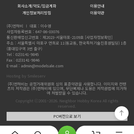
회사소개/약도/입금계좌
이용안내
개인정보처리방침
이용약관
(주)엔하비
대표 : 이수영
사업자등록번호 : 647-86-03076
통신판매업신고번호 : 제2023-서울마포-2109호
[사업자정보확인]
주소 : 서울특별시 마포구 연희로 11(동교동, 한국특허기술진흥원빌딩) 1층
(홍대입구역 3번 출구)
Tel : 02)3141-9845
Fax : 02)3141-9846
E-mail :
admin@modelsale.com
Hosting by Smileserv
(주)엔하비는 공정거래위원회 심의 표준약관을 사용합니다. 이미지와 컨텐
츠의 저작권은 (주)엔하비에 있으며, 무단복제나 도용은 저작권법에 의거하
여 처벌받을 수 있습니다.
Copyright ⓒ2001~2026. Neighbor Hobby Korea All rights
reserved.
PC버전으로 보기