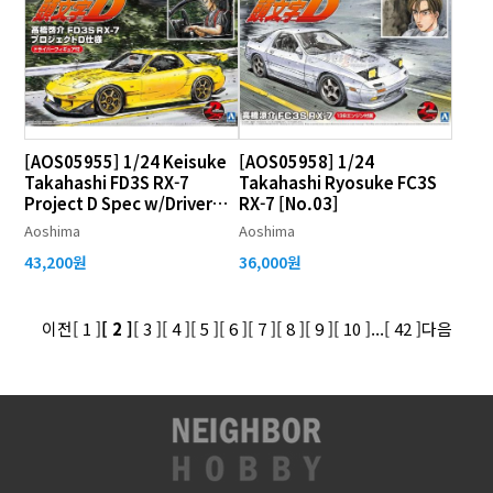
[AOS05955] 1/24 Keisuke
[AOS05958] 1/24
Takahashi FD3S RX-7
Takahashi Ryosuke FC3S
Project D Spec w/Driver
RX-7 [No.03]
Figure [No.15]
Aoshima
Aoshima
43,200원
36,000원
이전
[ 1 ]
[ 2 ]
[ 3 ]
[ 4 ]
[ 5 ]
[ 6 ]
[ 7 ]
[ 8 ]
[ 9 ]
[ 10 ]
...
[ 42 ]
다음