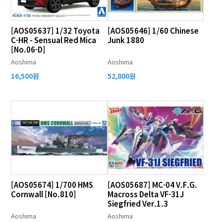
[AOS05637] 1/32 Toyota
[AOS05646] 1/60 Chinese
C-HR - Sensual Red Mica
Junk 1880
[No.06-D]
Aoshima
Aoshima
16,500원
52,800원
[AOS05674] 1/700 HMS
[AOS05687] MC-04 V.F.G.
Cornwall [No.810]
Macross Delta VF-31J
Siegfried Ver.1.3
Aoshima
Aoshima