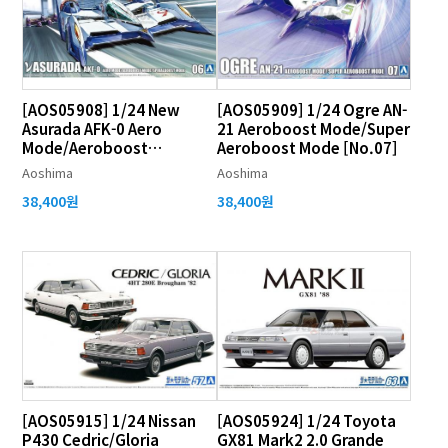
[AOS05908] 1/24 New
[AOS05909] 1/24 Ogre AN-
Asurada AFK-0 Aero
21 Aeroboost Mode/Super
Mode/Aeroboost
Aeroboost Mode [No.07]
Mode/Spiralboost Mode
Aoshima
Aoshima
[No.06]
38,400원
38,400원
[AOS05915] 1/24 Nissan
[AOS05924] 1/24 Toyota
P430 Cedric/Gloria
GX81 Mark2 2.0 Grande