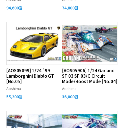
94,600원
74,800원
[AOS05899] 1/24 `99
[AOS05906] 1/24 Garland
Lamborghini Diablo GT
SF-03 SF-03/G Circuit
[No.05]
Mode/Boost Mode [No.04]
Aoshima
Aoshima
55,200원
36,000원