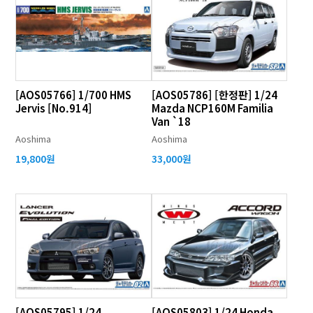
[AOS05766] 1/700 HMS
[AOS05786] [한정판] 1/24
Jervis [No.914]
Mazda NCP160M Familia
Van `18
Aoshima
Aoshima
19,800원
33,000원
[AOS05795] 1/24
[AOS05803] 1/24 Honda