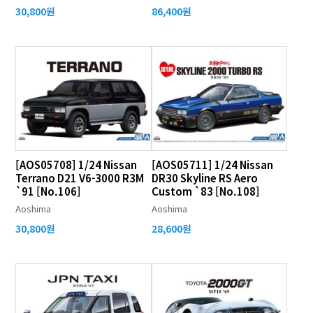
30,800원
86,400원
[AOS05708] 1/24 Nissan
[AOS05711] 1/24 Nissan
Terrano D21 V6-3000 R3M
DR30 Skyline RS Aero
`91 [No.106]
Custom `83 [No.108]
Aoshima
Aoshima
30,800원
28,600원