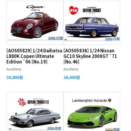
[AOS05829] 1/24 Daihatsu
[AOS05836] 1/24 Nissan
L880K Copen Ultimate
GC10 Skyline 2000GT `71
Edition `06 [No.19]
[No.46]
Aoshima
Aoshima
30,800원
26,400원