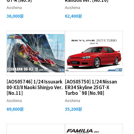
Aoshima
Aoshima
36,000원
62,400원
[AOS05746] 1/24 Issuxark
[AOS05750] 1/24 Nissan
00-X3/II Naoki Shinjyo Ver.
ER34 Skyline 25GT-X
[No.11]
Turbo `98 [No.98]
Aoshima
Aoshima
69,600원
35,200원