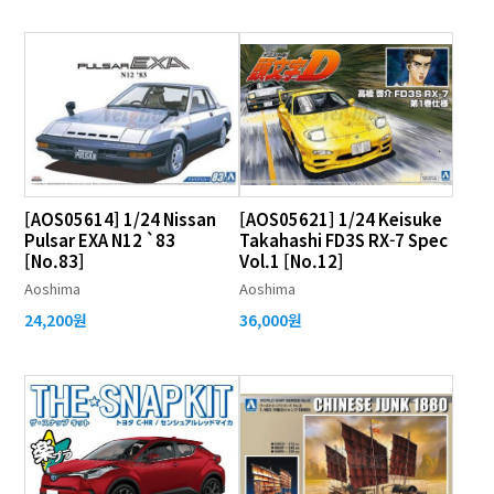
[AOS05614] 1/24 Nissan
[AOS05621] 1/24 Keisuke
Pulsar EXA N12 `83
Takahashi FD3S RX-7 Spec
[No.83]
Vol.1 [No.12]
Aoshima
Aoshima
24,200원
36,000원