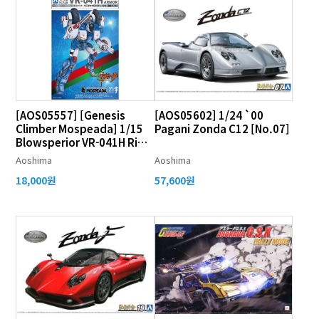
[AOS05557] [Genesis
[AOS05602] 1/24 `00
Climber Mospeada] 1/15
Pagani Zonda C12 [No.07]
Blowsperior VR-041H Ride
Armor Yellow Type
Aoshima
Aoshima
18,000원
57,600원