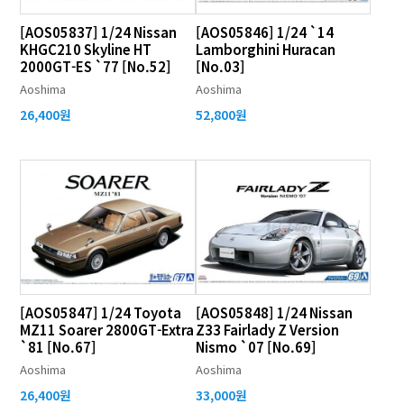
[AOS05837] 1/24 Nissan
[AOS05846] 1/24 `14
KHGC210 Skyline HT
Lamborghini Huracan
2000GT-ES `77 [No.52]
[No.03]
Aoshima
Aoshima
26,400원
52,800원
[AOS05847] 1/24 Toyota
[AOS05848] 1/24 Nissan
MZ11 Soarer 2800GT-Extra
Z33 Fairlady Z Version
`81 [No.67]
Nismo `07 [No.69]
Aoshima
Aoshima
26,400원
33,000원