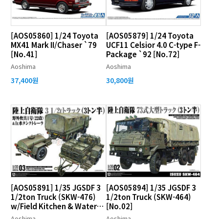
[AOS05860] 1/24 Toyota
[AOS05879] 1/24 Toyota
MX41 Mark II/Chaser `79
UCF11 Celsior 4.0 C-type F-
[No.41]
Package `92 [No.72]
Aoshima
Aoshima
37,400원
30,800원
[AOS05891] 1/35 JGSDF 3
[AOS05894] 1/35 JGSDF 3
1/2ton Truck (SKW-476)
1/2ton Truck (SKW-464)
w/Field Kitchen & Water
[No.02]
Tank Trailer [No.03]
Aoshima
Aoshima