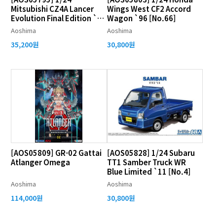
Mitsubishi CZ4A Lancer
Wings West CF2 Accord
Evolution Final Edition `15
Wagon `96 [No.66]
[No.02]
Aoshima
Aoshima
35,200원
30,800원
[AOS05809] GR-02 Gattai
[AOS05828] 1/24 Subaru
Atlanger Omega
TT1 Samber Truck WR
Blue Limited `11 [No.4]
Aoshima
Aoshima
114,000원
30,800원