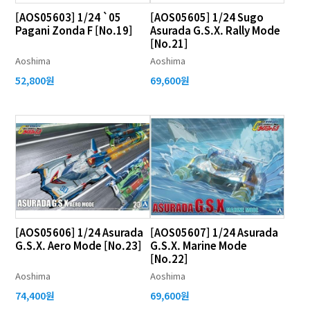
[AOS05603] 1/24 `05
[AOS05605] 1/24 Sugo
Pagani Zonda F [No.19]
Asurada G.S.X. Rally Mode
[No.21]
Aoshima
Aoshima
52,800원
69,600원
[AOS05606] 1/24 Asurada
[AOS05607] 1/24 Asurada
G.S.X. Aero Mode [No.23]
G.S.X. Marine Mode
[No.22]
Aoshima
Aoshima
74,400원
69,600원