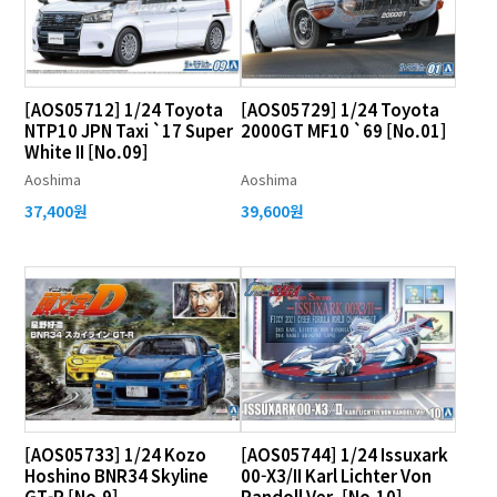
[AOS05712] 1/24 Toyota
[AOS05729] 1/24 Toyota
NTP10 JPN Taxi `17 Super
2000GT MF10 `69 [No.01]
White II [No.09]
Aoshima
Aoshima
37,400원
39,600원
[AOS05733] 1/24 Kozo
[AOS05744] 1/24 Issuxark
Hoshino BNR34 Skyline
00-X3/II Karl Lichter Von
GT-R [No.9]
Randoll Ver. [No.10]