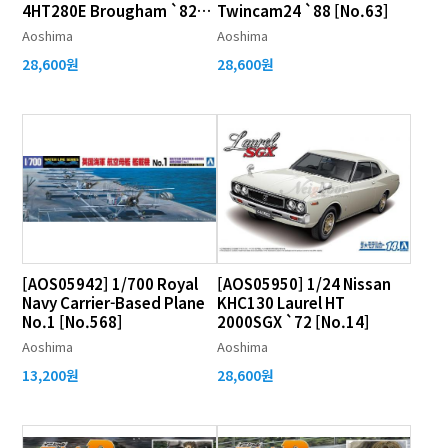
4HT280E Brougham `82
Twincam24 `88 [No.63]
[No.57]
Aoshima
Aoshima
28,600원
28,600원
[AOS05942] 1/700 Royal
[AOS05950] 1/24 Nissan
Navy Carrier-Based Plane
KHC130 Laurel HT
No.1 [No.568]
2000SGX `72 [No.14]
Aoshima
Aoshima
13,200원
28,600원