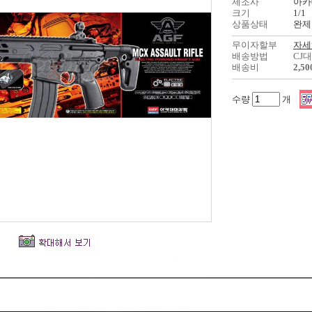
제조사
아카
크기
1/1
상품상태
완제
무이자할부
자세
배송방법
CJ
배송비
2,5
수량
개