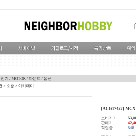
충전기
/
MOTOR
/
마운트
/
옵션
건
>
소총
>
아카데미
[ACG17427] MCX A
소비자가
53,0
판매가
42,
적립금
848