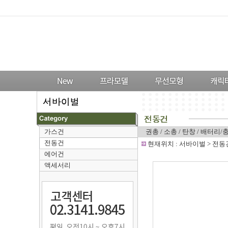
가스건
권총
/
소총
/
탄창
/
배터리/
전동건
-
현재위치 :
서바이벌
>
전동
에어건
액세서리