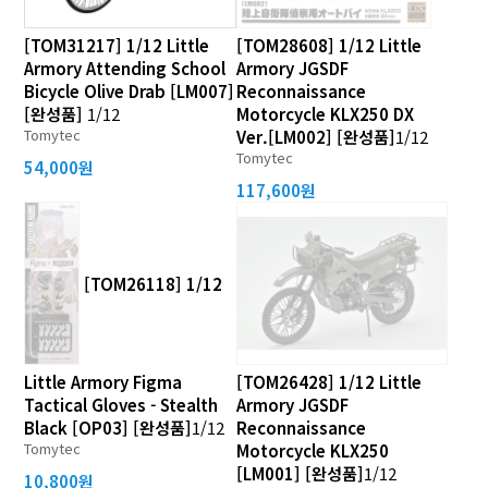
[TOM31217] 1/12 Little
[TOM28608] 1/12 Little
Armory Attending School
Armory JGSDF
Bicycle Olive Drab [LM007]
Reconnaissance
[완성품]
1/12
Motorcycle KLX250 DX
Tomytec
Ver.[LM002] [완성품]
1/12
Tomytec
54,000원
117,600원
[TOM26118] 1/12
Little Armory Figma
[TOM26428] 1/12 Little
Tactical Gloves - Stealth
Armory JGSDF
Black [OP03] [완성품]
1/12
Reconnaissance
Tomytec
Motorcycle KLX250
[LM001] [완성품]
1/12
10,800원