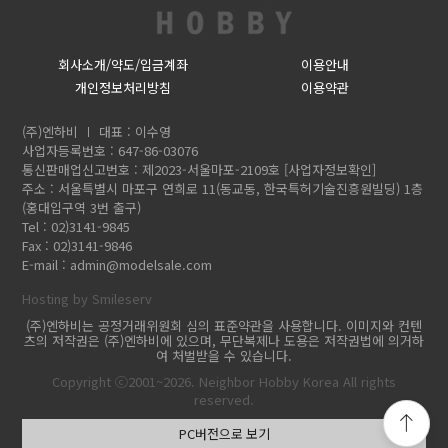
회사소개/약도/입금계좌
이용안내
개인정보처리방침
이용약관
(주)엔하비
대표 : 이수영
사업자등록번호 : 647-86-03076
통신판매업신고번호 : 제2023-서울마포-2109호
[사업자정보확인]
주소 : 서울특별시 마포구 연희로 11(동교동, 한국특허기술진흥원빌딩) 1층
(홍대입구역 3번 출구)
Tel : 02)3141-9845
Fax : 02)3141-9846
E-mail :
admin@modelsale.com
Hosting by Smileserv
(주)엔하비는 공정거래위원회 심의 표준약관을 사용합니다. 이미지와 컨텐
츠의 저작권은 (주)엔하비에 있으며, 무단복제나 도용은 저작권법에 의거하
여 처벌받을 수 있습니다.
Copyright ⓒ2001~2026. Neighbor Hobby Korea All rights
reserved.
PC버전으로 보기