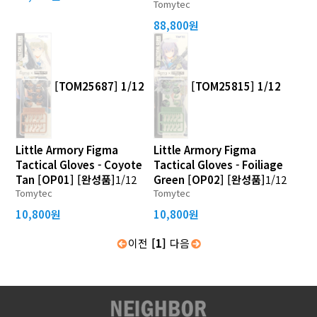
Tomytec
88,800원
[TOM25687] 1/12
[TOM25815] 1/12
Little Armory Figma
Little Armory Figma
Tactical Gloves - Coyote
Tactical Gloves - Foiliage
Tan [OP01] [완성품]
1/12
Green [OP02] [완성품]
1/12
Tomytec
Tomytec
10,800원
10,800원
이전
[1]
다음