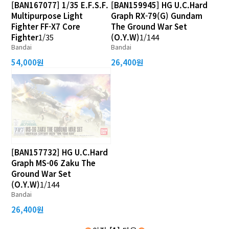
[BAN167077] 1/35 E.F.S.F.
[BAN159945] HG U.C.Hard
Multipurpose Light
Graph RX-79(G) Gundam
Fighter FF-X7 Core
The Ground War Set
Fighter
1/35
(O.Y.W)
1/144
Bandai
Bandai
54,000원
26,400원
[BAN157732] HG U.C.Hard
Graph MS-06 Zaku The
Ground War Set
(O.Y.W)
1/144
Bandai
26,400원