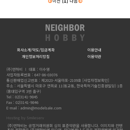
이전
[1]
다음
회사소개/약도/입금계좌
이용안내
개인정보처리방침
이용약관
(주)엔하비
대표 : 이수영
사업자등록번호 : 647-86-03076
통신판매업신고번호 : 제2023-서울마포-2109호
[사업자정보확인]
주소 : 서울특별시 마포구 연희로 11(동교동, 한국특허기술진흥원빌딩) 1층
(홍대입구역 3번 출구)
Tel : 02)3141-9845
Fax : 02)3141-9846
E-mail :
admin@modelsale.com
Hosting by Smileserv
(주)엔하비는 공정거래위원회 심의 표준약관을 사용합니다. 이미지와 컨텐
츠의 저작권은 (주)엔하비에 있으며, 무단복제나 도용은 저작권법에 의거하