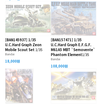
[BAN145937] 1/35
[BAN157471] 1/35
U.C.Hard Graph Zeon
U.C.Hard Graph E.F.G.F.
Mobile Scout Set
1/35
M61A5 MBT `Semovente`
Bandai
Phantom Element
1/35
Bandai
18,000원
108,000원