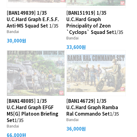
[BAN149839] 1/35
[BAN151919] 1/35
U.C.Hard Graph E.F.S.F.
U.C.Hard Graph
Anti-MS Squad Set
1/35
Principality of Zeon
Bandai
`Cyclops` Squad Set
1/35
Bandai
30,000원
33,600원
[BAN148085] 1/35
[BAN146729] 1/35
U.C.Hard Graph EFGF
U.C.Hard Graph Ramba
MS[G] Platoon Briefing
Ral Commando Set
1/35
Bandai
Set
1/35
Bandai
36,000원
66,000원