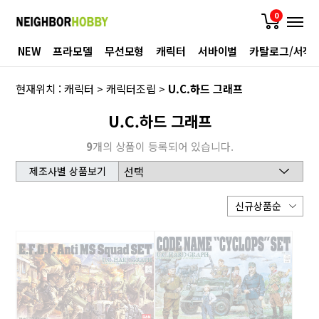
0
NEW
프라모델
무선모형
캐릭터
서바이벌
카탈로그/서적
현재위치 :
캐릭터
>
캐릭터조립
>
U.C.하드 그래프
U.C.하드 그래프
9
개의 상품이 등록되어 있습니다.
제조사별 상품보기