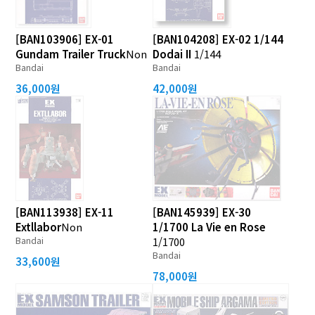
[BAN103906] EX-01
[BAN104208] EX-02 1/144
Gundam Trailer Truck
Non
Dodai II
1/144
Bandai
Bandai
36,000원
42,000원
[BAN113938] EX-11
[BAN145939] EX-30
Extllabor
Non
1/1700 La Vie en Rose
Bandai
1/1700
Bandai
33,600원
78,000원