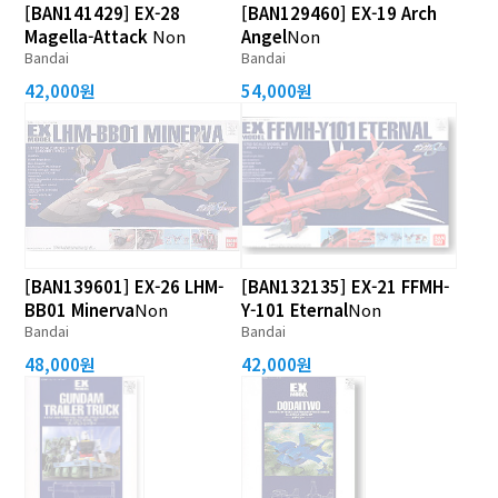
[BAN141429] EX-28
[BAN129460] EX-19 Arch
Magella-Attack
Non
Angel
Non
Bandai
Bandai
42,000원
54,000원
[BAN139601] EX-26 LHM-
[BAN132135] EX-21 FFMH-
BB01 Minerva
Non
Y-101 Eternal
Non
Bandai
Bandai
48,000원
42,000원