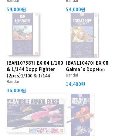
Bandai
Bandai
54,000원
54,000원
[BAN107587] EX-04 1/100
[BAN110470] EX-08
& 1/144 Dopp Fighter
Galma`s Dop
Non
Bandai
(2pcs)
1/100 & 1/144
Bandai
14,400원
36,000원