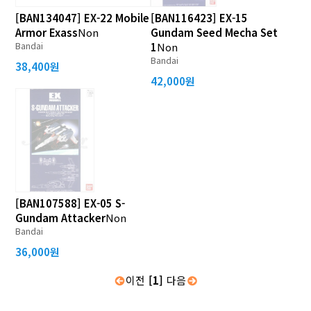
[BAN134047] EX-22 Mobile
[BAN116423] EX-15
Armor Exass
Non
Gundam Seed Mecha Set
Bandai
1
Non
Bandai
38,400원
42,000원
[BAN107588] EX-05 S-
Gundam Attacker
Non
Bandai
36,000원
이전
[1]
다음