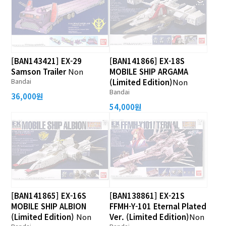
[BAN143421] EX-29
[BAN141866] EX-18S
Samson Trailer
Non
MOBILE SHIP ARGAMA
Bandai
(Limited Edition)
Non
Bandai
36,000원
54,000원
[BAN141865] EX-16S
[BAN138861] EX-21S
MOBILE SHIP ALBION
FFMH-Y-101 Eternal Plated
(Limited Edition)
Non
Ver. (Limited Edition)
Non