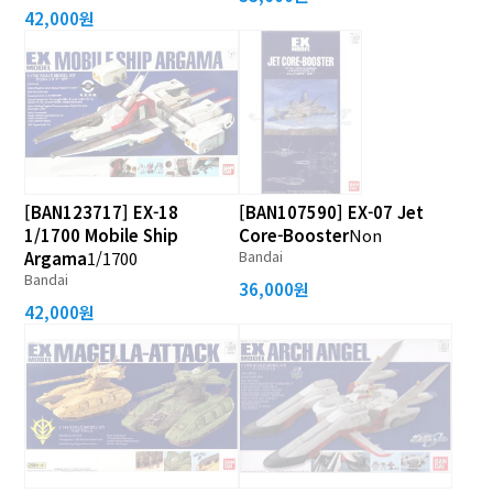
42,000원
[BAN123717] EX-18
[BAN107590] EX-07 Jet
1/1700 Mobile Ship
Core-Booster
Non
Bandai
Argama
1/1700
Bandai
36,000원
42,000원