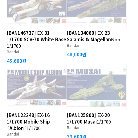
[BAN146737] EX-31
[BAN134060] EX-23
1/1700 SCV-70 White Base
Salamis & Magellan
Non
Bandai
1/1700
Bandai
48,000원
45,600원
[BAN122248] EX-16
[BAN125800] EX-20
1/1700 Mobile Ship
1/1700 Musai
1/1700
Bandai
`Albion`
1/1700
Bandai
33,600원