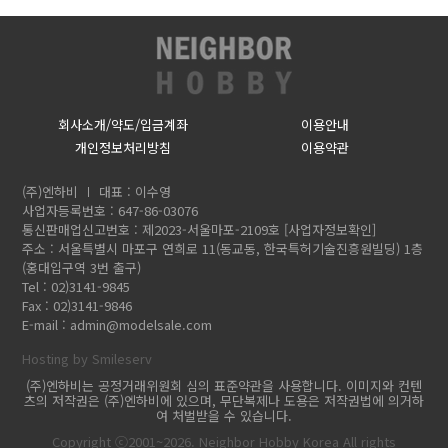
회사소개/약도/입금계좌
이용안내
개인정보처리방침
이용약관
(주)엔하비
대표 : 이수영
사업자등록번호 : 647-86-03076
통신판매업신고번호 : 제2023-서울마포-2109호
[사업자정보확인]
주소 : 서울특별시 마포구 연희로 11(동교동, 한국특허기술진흥원빌딩) 1층
(홍대입구역 3번 출구)
Tel : 02)3141-9845
Fax : 02)3141-9846
E-mail :
admin@modelsale.com
Hosting by Smileserv
(주)엔하비는 공정거래위원회 심의 표준약관을 사용합니다. 이미지와 컨텐
츠의 저작권은 (주)엔하비에 있으며, 무단복제나 도용은 저작권법에 의거하
여 처벌받을 수 있습니다.
Copyright ⓒ2001~2026. Neighbor Hobby Korea All rights