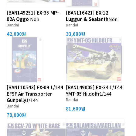
[BAN149251] EX-35 MP-
[BAN116421] EX-12
02A Oggo
Non
Luggun & Sealanth
Non
Bandai
Bandai
42,000원
33,600원
[BAN110543] EX-09 1/144
[BAN149005] EX-34 1/144
EFSF Air Transporter
YMT-05 Hildolfr
1/144
Bandai
Gunpelly
1/144
Bandai
81,600원
78,000원