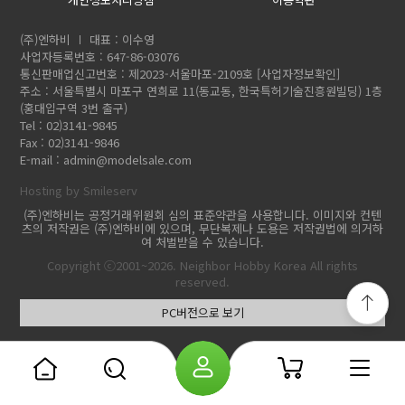
(주)엔하비
대표 : 이수영
사업자등록번호 : 647-86-03076
통신판매업신고번호 : 제2023-서울마포-2109호
[사업자정보확인]
주소 : 서울특별시 마포구 연희로 11(동교동, 한국특허기술진흥원빌딩) 1층
(홍대입구역 3번 출구)
Tel : 02)3141-9845
Fax : 02)3141-9846
E-mail :
admin@modelsale.com
Hosting by Smileserv
(주)엔하비는 공정거래위원회 심의 표준약관을 사용합니다. 이미지와 컨텐
츠의 저작권은 (주)엔하비에 있으며, 무단복제나 도용은 저작권법에 의거하
여 처벌받을 수 있습니다.
Copyright ⓒ2001~2026. Neighbor Hobby Korea All rights
reserved.
PC버전으로 보기