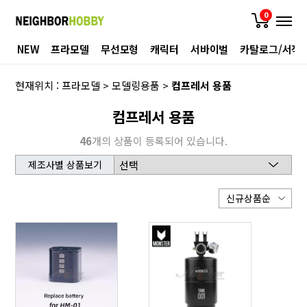
0
NEW
프라모델
무선모형
캐릭터
서바이벌
카탈로그/서적
현재위치 :
프라모델
>
모델링용품
>
컴프레서 용품
컴프레서 용품
46
개의 상품이 등록되어 있습니다.
제조사별 상품보기