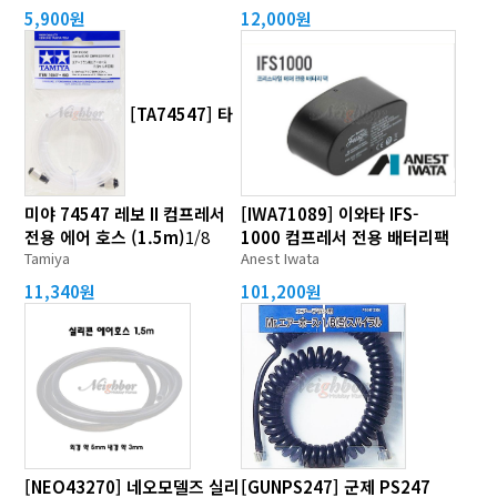
5,900원
12,000원
[TA74547] 타
미야 74547 레보 II 컴프레서
[IWA71089] 이와타 IFS-
전용 에어 호스 (1.5m)
1/8
1000 컴프레서 전용 배터리팩
Tamiya
Anest Iwata
11,340원
101,200원
[NEO43270] 네오모델즈 실리
[GUNPS247] 군제 PS247