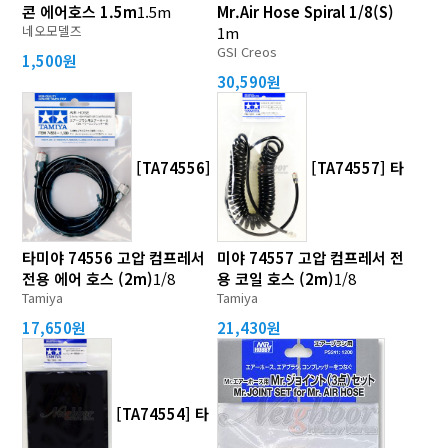
콘 에어호스 1.5m
1.5m
Mr.Air Hose Spiral 1/8(S)
네오모델즈
1m
GSI Creos
1,500원
30,590원
[TA74556]
[TA74557] 타
타미야 74556 고압 컴프레서
미야 74557 고압 컴프레서 전
전용 에어 호스 (2m)
1/8
용 코일 호스 (2m)
1/8
Tamiya
Tamiya
17,650원
21,430원
[TA74554] 타