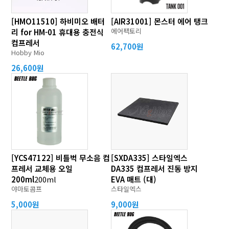
[HMO11510] 하비미오 배터
[AIR31001] 몬스터 에어 탱크
에어팩토리
리 for HM-01 휴대용 충전식
컴프레서
62,700원
Hobby Mio
26,600원
[YCS47122] 비틀벅 무소음 컴
[SXDA335] 스타일엑스
프레서 교체용 오일
DA335 컴프레서 진동 방지
200ml
200ml
EVA 매트 (대)
야마토콤프
스타일엑스
5,000원
9,000원