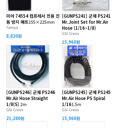
미야 74554 컴프레서 전용 진
[GUNPS241] 군제 PS241
동 방지 매트
155×225mm
Mr.Joint Set for Mr.Air
Tamiya
Hose (1/16~1/8)
GSI Creos
8,820원
15,960원
[GUNPS246] 군제 PS246
[GUNPS245] 군제 PS245
Mr.Air Hose Straight
Mr.Air Hose PS Spiral
1/8(S)
2m
1/16
1.5m
GSI Creos
GSI Creos
21,280원
15,960원