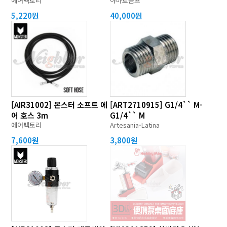
에어팩토리
야마토콤프
5,220원
40,000원
[AIR31002] 몬스터 소프트 에
[ART2710915] G1/4`` M-
어 호스 3m
G1/4`` M
에어팩토리
Artesania-Latina
7,600원
3,800원