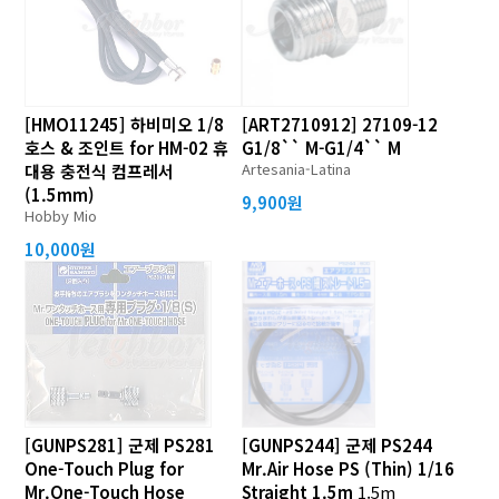
[HMO11245] 하비미오 1/8
[ART2710912] 27109-12
호스 & 조인트 for HM-02 휴
G1/8`` M-G1/4`` M
Artesania-Latina
대용 충전식 컴프레서
(1.5mm)
9,900원
Hobby Mio
10,000원
[GUNPS281] 군제 PS281
[GUNPS244] 군제 PS244
One-Touch Plug for
Mr.Air Hose PS (Thin) 1/16
Mr.One-Touch Hose
Straight 1.5m
1.5m