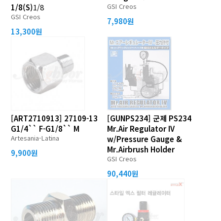
GSI Creos
1/8(S)
1/8
GSI Creos
7,980원
13,300원
[ART2710913] 27109-13
[GUNPS234] 군제 PS234
G1/4`` F-G1/8`` M
Mr.Air Regulator IV
Artesania-Latina
w/Pressure Gauge &
Mr.Airbrush Holder
9,900원
GSI Creos
90,440원