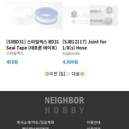
[SXBD31] 스타일엑스 BD31
[SJB12117] Joint for
Seal Tape (테프론 테이프)
1/8(s) Hose
스타일엑스
Sujiborido
450원
4,900원
이전
[1]
[2]
다음
회사소개/약도/입금계좌
이용안내
개인정보처리방침
이용약관