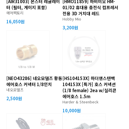
[AIR31003] 몬스터 레귤레이
[HMO11859] 하비미오 HM-
터 (필터, 게이지 포함)
01/02 휴대용 충전식 컴프레서
에어팩토리
전용 3D 거치대 레드
Hobby Mio
16,050원
3,200원
[NEO43286] 네오모델즈 황동
[HS104153X] 하더앤스텐백
에어호스 커넥터 1/8인치
104153X [특가] 호스 커넥션
네오모델즈
(1/8 female) 2ea w/실리콘
에어호스 1.5m
2,500원
Harder & Steenbeck
10,000원