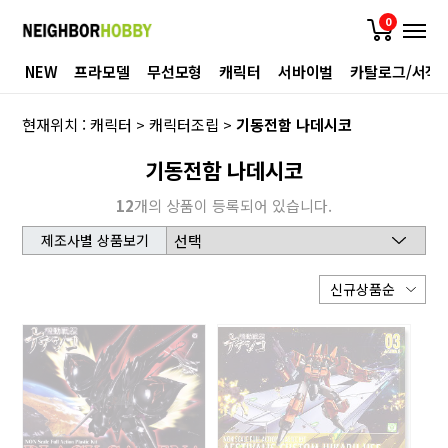
0
NEW
프라모델
무선모형
캐릭터
서바이벌
카탈로그/서적
현재위치 :
캐릭터
>
캐릭터조립
>
기동전함 나데시코
기동전함 나데시코
12
개의 상품이 등록되어 있습니다.
제조사별 상품보기