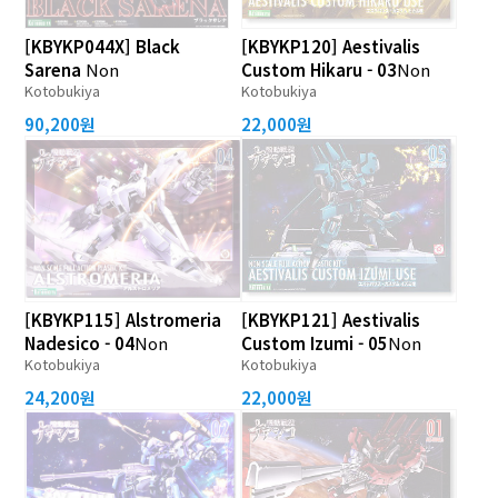
[KBYKP044X] Black
[KBYKP120] Aestivalis
Sarena
Non
Custom Hikaru - 03
Non
Kotobukiya
Kotobukiya
90,200원
22,000원
[KBYKP115] Alstromeria
[KBYKP121] Aestivalis
Nadesico - 04
Non
Custom Izumi - 05
Non
Kotobukiya
Kotobukiya
24,200원
22,000원