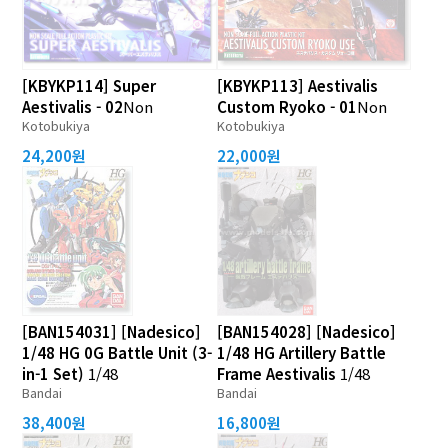
[KBYKP114] Super
[KBYKP113] Aestivalis
Aestivalis - 02
Non
Custom Ryoko - 01
Non
Kotobukiya
Kotobukiya
24,200원
22,000원
[BAN154031] [Nadesico]
[BAN154028] [Nadesico]
1/48 HG 0G Battle Unit (3-
1/48 HG Artillery Battle
in-1 Set)
1/48
Frame Aestivalis
1/48
Bandai
Bandai
38,400원
16,800원