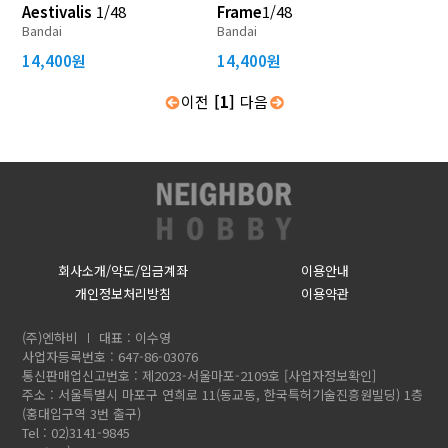
Aestivalis
1/48
Frame
1/48
Bandai
Bandai
14,400원
14,400원
이전
[1]
다음
회사소개/약도/입금계좌
이용안내
개인정보처리방침
이용약관
(주)엔하비
대표 : 이수영
사업자등록번호 : 647-86-03076
통신판매업신고번호 : 제2023-서울마포-2109호
[사업자정보확인]
주소 : 서울특별시 마포구 연희로 11(동교동, 한국특허기술진흥원빌딩) 1층
(홍대입구역 3번 출구)
Tel : 02)3141-9845