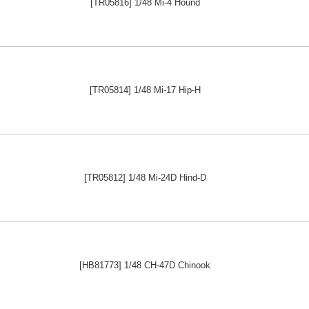
[TR05816] 1/48 Mi-4 Hound
[TR05814] 1/48 Mi-17 Hip-H
[TR05812] 1/48 Mi-24D Hind-D
[HB81773] 1/48 CH-47D Chinook