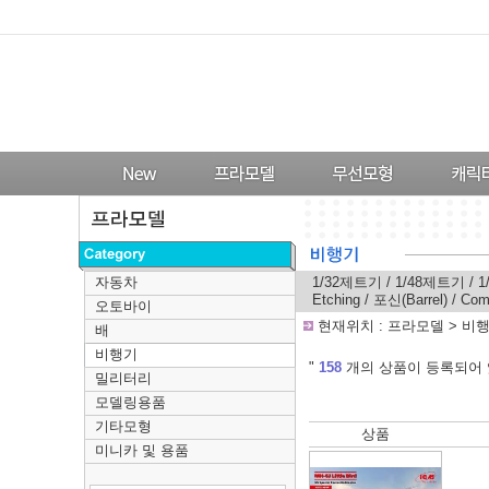
자동차
1/32제트기
/
1/48제트기
/
1
Etching
/
포신(Barrel)
/
Com
오토바이
-
현재위치 :
프라모델
>
비
배
비행기
---
"
158
개의 상품이 등록되어 
밀리터리
모델링용품
기타모형
상품
미니카 및 용품