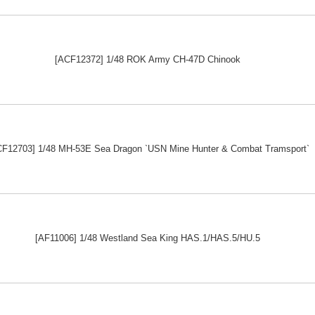
[ACF12372] 1/48 ROK Army CH-47D Chinook
CF12703] 1/48 MH-53E Sea Dragon `USN Mine Hunter & Combat Tramsport`
[AF11006] 1/48 Westland Sea King HAS.1/HAS.5/HU.5