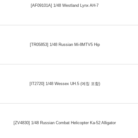
[AF09101A] 1/48 Westland Lynx AH-7
[TR05853] 1/48 Russian Mi-8MTV5 Hip
[IT2720] 1/48 Wessex UH.5 (에칭 포함)
[ZV4830] 1/48 Russian Combat Helicopter Ka-52 Alligator