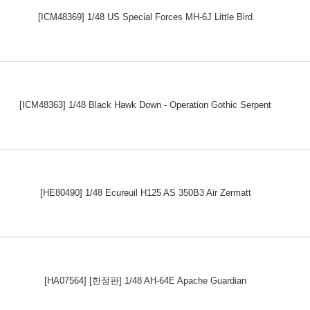
[ICM48369] 1/48 US Special Forces MH-6J Little Bird
[ICM48363] 1/48 Black Hawk Down - Operation Gothic Serpent
[HE80490] 1/48 Ecureuil H125 AS 350B3 Air Zermatt
[HA07564] [한정판] 1/48 AH-64E Apache Guardian