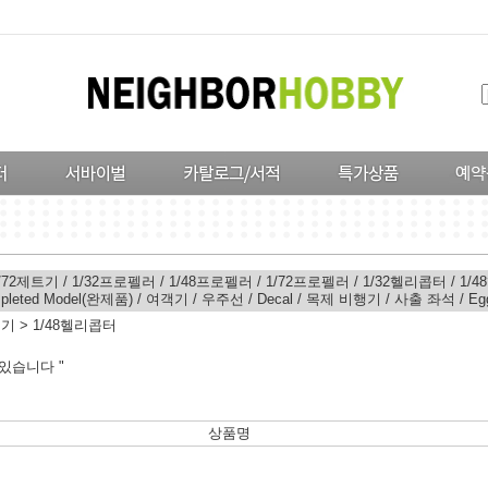
/72제트기
/
1/32프로펠러
/
1/48프로펠러
/
1/72프로펠러
/
1/32헬리콥터
/
1/
pleted Model(완제품)
/
여객기
/
우주선
/
Decal
/
목제 비행기
/
사출 좌석
/
Eg
행기
>
1/48헬리콥터
있습니다 "
상품명