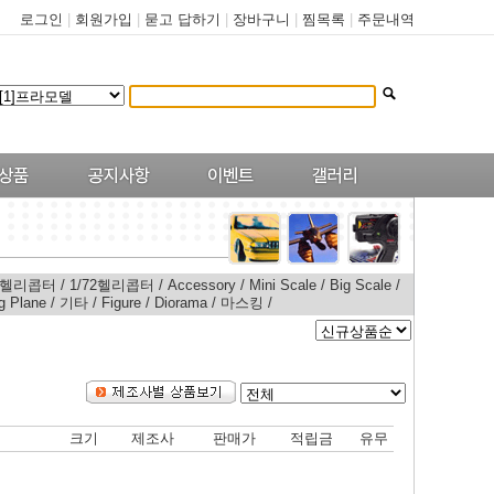
로그인
|
회원가입
|
묻고 답하기
|
장바구니
|
찜목록
|
주문내역
48헬리콥터
/
1/72헬리콥터
/
Accessory
/
Mini Scale
/
Big Scale
/
g Plane
/
기타
/
Figure
/
Diorama
/
마스킹
/
크기
제조사
판매가
적립금
유무