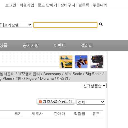
로그인
|
회원가입
|
묻고 답하기
|
장바구니
|
찜목록
|
주문내역
48헬리콥터
/
1/72헬리콥터
/
Accessory
/
Mini Scale
/
Big Scale
/
g Plane
/
기타
/
Figure
/
Diorama
/
마스킹
/
크기
제조사
판매가
적립금
유무