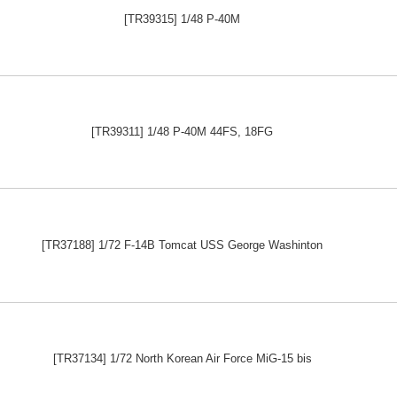
[TR39315] 1/48 P-40M
[TR39311] 1/48 P-40M 44FS, 18FG
[TR37188] 1/72 F-14B Tomcat USS George Washinton
[TR37134] 1/72 North Korean Air Force MiG-15 bis