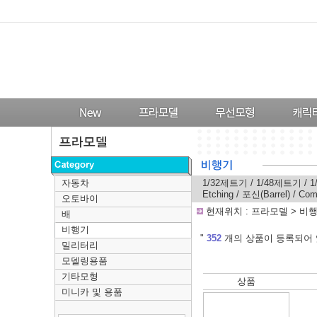
자동차
1/32제트기
/
1/48제트기
/
1
Etching
/
포신(Barrel)
/
Com
오토바이
-
현재위치 :
프라모델
>
비
배
비행기
---
"
352
개의 상품이 등록되어 
밀리터리
모델링용품
기타모형
상품
미니카 및 용품