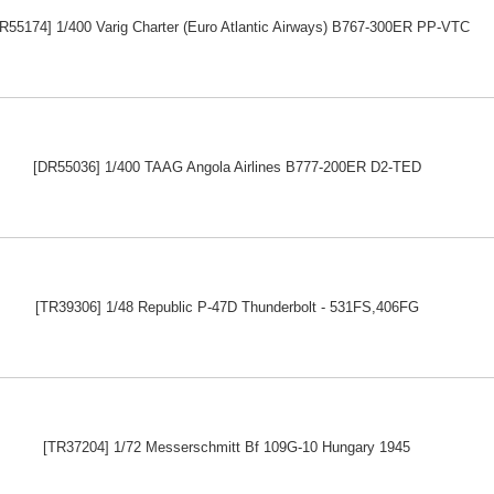
R55174] 1/400 Varig Charter (Euro Atlantic Airways) B767-300ER PP-VTC
[DR55036] 1/400 TAAG Angola Airlines B777-200ER D2-TED
[TR39306] 1/48 Republic P-47D Thunderbolt - 531FS,406FG
[TR37204] 1/72 Messerschmitt Bf 109G-10 Hungary 1945