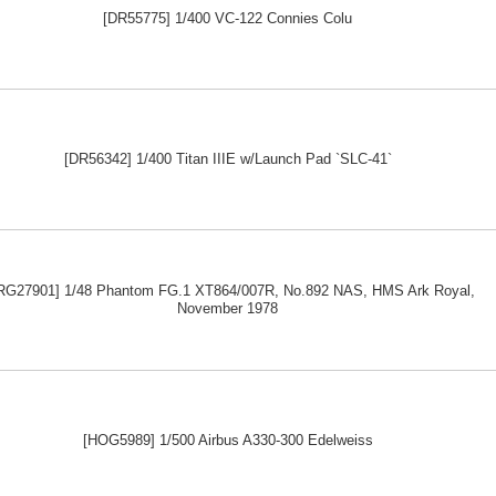
[DR55775] 1/400 VC-122 Connies Colu
[DR56342] 1/400 Titan IIIE w/Launch Pad `SLC-41`
RG27901] 1/48 Phantom FG.1 XT864/007R, No.892 NAS, HMS Ark Royal,
November 1978
[HOG5989] 1/500 Airbus A330-300 Edelweiss