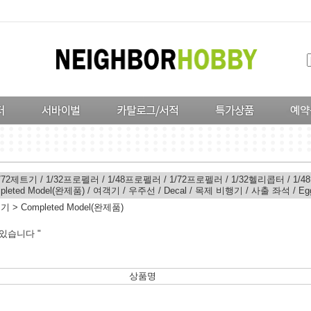
/72제트기
/
1/32프로펠러
/
1/48프로펠러
/
1/72프로펠러
/
1/32헬리콥터
/
1/
pleted Model(완제품)
/
여객기
/
우주선
/
Decal
/
목제 비행기
/
사출 좌석
/
Eg
행기
>
Completed Model(완제품)
있습니다 "
상품명