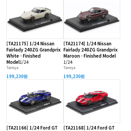
[TA21175] 1/24 Nissan
[TA21174] 1/24 Nissan
Fairlady 240ZG Grandprix
Fairlady 240ZG Grandprix
White - Finished
Maroon - Finished Model
Model
1/24
1/24
Tamiya
Tamiya
199,230원
199,230원
[TA21166] 1/24 Ford GT
[TA21168] 1/24 Ford GT