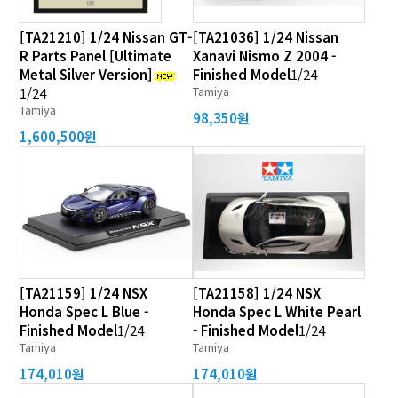
[TA21210] 1/24 Nissan GT-
[TA21036] 1/24 Nissan
R Parts Panel [Ultimate
Xanavi Nismo Z 2004 -
Metal Silver Version]
Finished Model
1/24
Tamiya
1/24
Tamiya
98,350원
1,600,500원
[TA21159] 1/24 NSX
[TA21158] 1/24 NSX
Honda Spec L Blue -
Honda Spec L White Pearl
Finished Model
1/24
- Finished Model
1/24
Tamiya
Tamiya
174,010원
174,010원