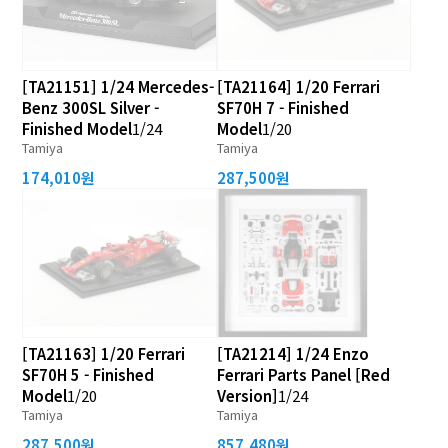
[TA21151] 1/24 Mercedes-
[TA21164] 1/20 Ferrari
Benz 300SL Silver -
SF70H 7 - Finished
Finished Model
1/24
Model
1/20
Tamiya
Tamiya
174,010원
287,500원
[TA21163] 1/20 Ferrari
[TA21214] 1/24 Enzo
SF70H 5 - Finished
Ferrari Parts Panel [Red
Model
1/20
Version]
1/24
Tamiya
Tamiya
287,500원
857,480원