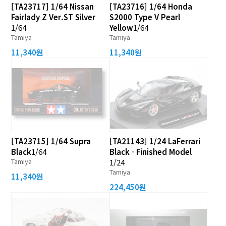
[TA23717] 1/64 Nissan
[TA23716] 1/64 Honda
Fairlady Z Ver.ST Silver
S2000 Type V Pearl
1/64
Yellow
1/64
Tamiya
Tamiya
11,340원
11,340원
[TA23715] 1/64 Supra
[TA21143] 1/24 LaFerrari
Black
1/64
Black - Finished Model
Tamiya
1/24
Tamiya
11,340원
224,450원