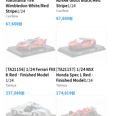
Yokohama Tire
ADVAN Gloss Black/Red
Wimbledon White/Red
Stripe
1/24
Castline
Stripe
1/24
Castline
67,600원
67,600원
[TA21156] 1/24 Ferrari FXX
[TA21157] 1/24 NSX
K Red - Finished Model
Honda Spec L Red -
1/24
Finished Model
1/24
Tamiya
Tamiya
237,060원
174,010원