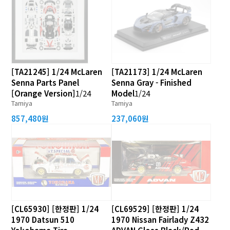
[TA21245] 1/24 McLaren
[TA21173] 1/24 McLaren
Senna Parts Panel
Senna Gray - Finished
[Orange Version]
1/24
Model
1/24
Tamiya
Tamiya
857,480원
237,060원
[CL65930] [한정판] 1/24
[CL69529] [한정판] 1/24
1970 Datsun 510
1970 Nissan Fairlady Z432