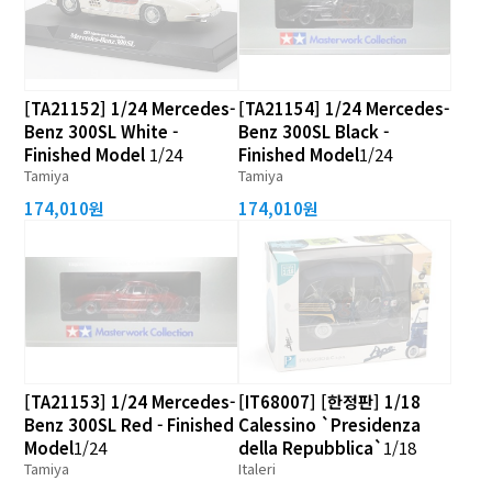
[TA21152] 1/24 Mercedes-
[TA21154] 1/24 Mercedes-
Benz 300SL White -
Benz 300SL Black -
Finished Model
1/24
Finished Model
1/24
Tamiya
Tamiya
174,010원
174,010원
[TA21153] 1/24 Mercedes-
[IT68007] [한정판] 1/18
Benz 300SL Red - Finished
Calessino `Presidenza
Model
1/24
della Repubblica`
1/18
Tamiya
Italeri