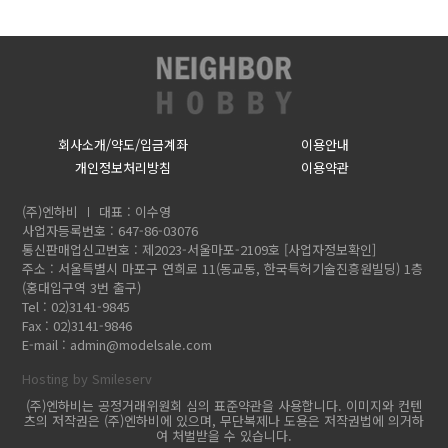
회사소개/약도/입금계좌
이용안내
개인정보처리방침
이용약관
(주)엔하비
대표 : 이수영
사업자등록번호 : 647-86-03076
통신판매업신고번호 : 제2023-서울마포-2109호
[사업자정보확인]
주소 : 서울특별시 마포구 연희로 11(동교동, 한국특허기술진흥원빌딩) 1층
(홍대입구역 3번 출구)
Tel : 02)3141-9845
Fax : 02)3141-9846
E-mail :
admin@modelsale.com
Hosting by Smileserv
(주)엔하비는 공정거래위원회 심의 표준약관을 사용합니다. 이미지와 컨텐
츠의 저작권은 (주)엔하비에 있으며, 무단복제나 도용은 저작권법에 의거하
여 처벌받을 수 있습니다.