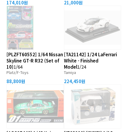
174,010원
21,000원
[PLZFT60552] 1/64 Nissan
[TA21142] 1/24 LaFerrari
Skyline GT-R R32 (Set of
White - Finished
10)
1/64
Model
1/24
Platz/F-Toys
Tamiya
88,800원
224,450원