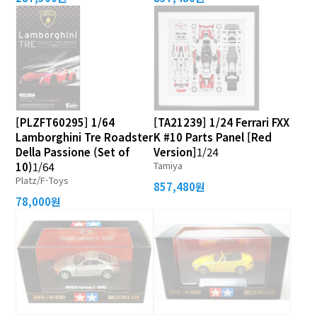
[PLZFT60295] 1/64
[TA21239] 1/24 Ferrari FXX
Lamborghini Tre Roadster
K #10 Parts Panel [Red
Della Passione (Set of
Version]
1/24
Tamiya
10)
1/64
Platz/F-Toys
857,480원
78,000원