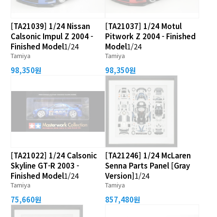
[TA21039] 1/24 Nissan
[TA21037] 1/24 Motul
Calsonic Impul Z 2004 -
Pitwork Z 2004 - Finished
Finished Model
1/24
Model
1/24
Tamiya
Tamiya
98,350원
98,350원
[TA21022] 1/24 Calsonic
[TA21246] 1/24 McLaren
Skyline GT-R 2003 -
Senna Parts Panel [Gray
Finished Model
1/24
Version]
1/24
Tamiya
Tamiya
75,660원
857,480원