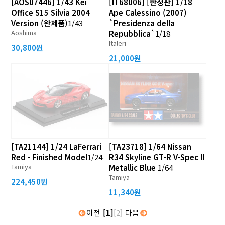
[AOS07446] 1/43 Kei
[IT68006] [한정판] 1/18
Office S15 Silvia 2004
Ape Calessino (2007)
Version (완제품)
1/43
`Presidenza della
Aoshima
Repubblica`
1/18
Italeri
30,800원
21,000원
[TA21144] 1/24 LaFerrari
[TA23718] 1/64 Nissan
Red - Finished Model
1/24
R34 Skyline GT-R V-Spec II
Tamiya
Metallic Blue
1/64
Tamiya
224,450원
11,340원
이전
[1]
[2]
다음