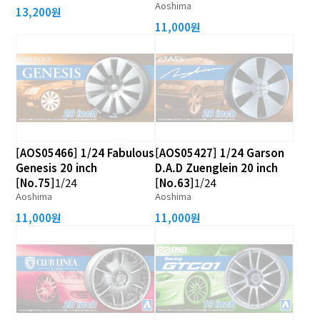
Aoshima
13,200원
11,000원
[AOS05466] 1/24 Fabulous
[AOS05427] 1/24 Garson
Genesis 20 inch
D.A.D Zuenglein 20 inch
[No.75]
1/24
[No.63]
1/24
Aoshima
Aoshima
11,000원
11,000원