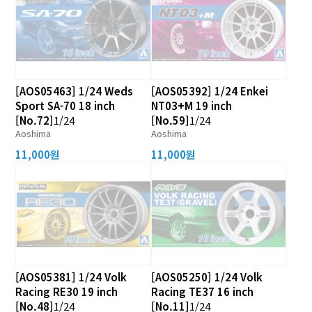
[AOS05463] 1/24 Weds
[AOS05392] 1/24 Enkei
Sport SA-70 18 inch
NT03+M 19 inch
[No.72]
1/24
[No.59]
1/24
Aoshima
Aoshima
11,000원
11,000원
[AOS05381] 1/24 Volk
[AOS05250] 1/24 Volk
Racing RE30 19 inch
Racing TE37 16 inch
[No.48]
1/24
[No.11]
1/24