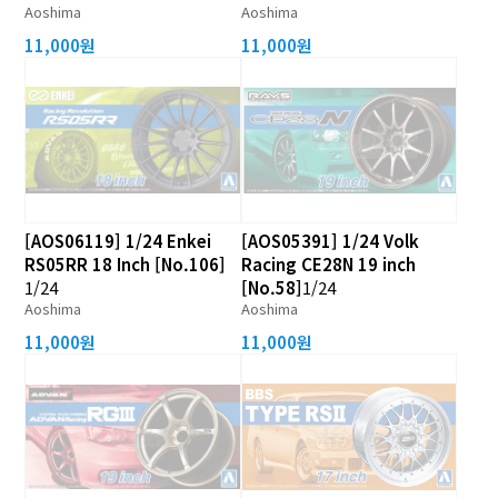
Aoshima
Aoshima
11,000원
11,000원
[AOS06119] 1/24 Enkei
[AOS05391] 1/24 Volk
RS05RR 18 Inch [No.106]
Racing CE28N 19 inch
1/24
[No.58]
1/24
Aoshima
Aoshima
11,000원
11,000원