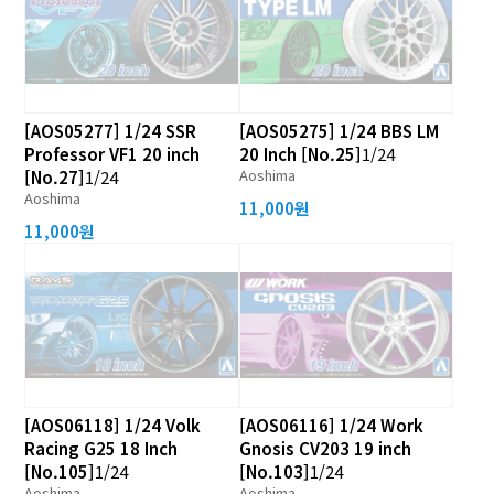
[AOS05277] 1/24 SSR
[AOS05275] 1/24 BBS LM
Professor VF1 20 inch
20 Inch [No.25]
1/24
Aoshima
[No.27]
1/24
Aoshima
11,000원
11,000원
[AOS06118] 1/24 Volk
[AOS06116] 1/24 Work
Racing G25 18 Inch
Gnosis CV203 19 inch
[No.105]
1/24
[No.103]
1/24
Aoshima
Aoshima