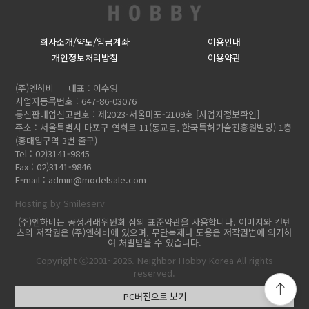
회사소개/약도/입금계좌
이용안내
개인정보처리방침
이용약관
(주)엔하비
대표 : 이수영
사업자등록번호 : 647-86-03076
통신판매업신고번호 : 제2023-서울마포-2109호
[사업자정보확인]
주소 : 서울특별시 마포구 연희로 11(동교동, 한국특허기술진흥원빌딩) 1층
(홍대입구역 3번 출구)
Tel : 02)3141-9845
Fax : 02)3141-9846
E-mail :
admin@modelsale.com
Hosting by Smileserv
(주)엔하비는 공정거래위원회 심의 표준약관을 사용합니다. 이미지와 컨텐
츠의 저작권은 (주)엔하비에 있으며, 무단복제나 도용은 저작권법에 의거하
여 처벌받을 수 있습니다.
Copyright ⓒ2001~2026. Neighbor Hobby Korea All rights
reserved.
PC버전으로 보기