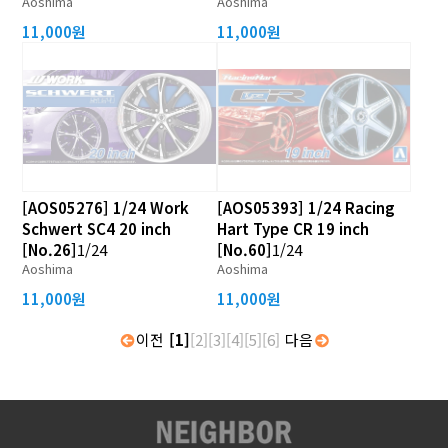
Aoshima
Aoshima
11,000원
11,000원
[AOS05276] 1/24 Work
[AOS05393] 1/24 Racing
Schwert SC4 20 inch
Hart Type CR 19 inch
[No.26]
1/24
[No.60]
1/24
Aoshima
Aoshima
11,000원
11,000원
이전
[1]
[2]
[3]
[4]
[5]
[6]
다음