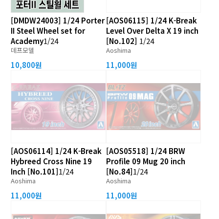
[DMDW24003] 1/24 Porter
[AOS06115] 1/24 K-Break
II Steel Wheel set for
Level Over Delta X 19 inch
Academy
1/24
[No.102]
1/24
데프모델
Aoshima
10,800원
11,000원
[AOS06114] 1/24 K-Break
[AOS05518] 1/24 BRW
Hybreed Cross Nine 19
Profile 09 Mug 20 inch
Inch [No.101]
1/24
[No.84]
1/24
Aoshima
Aoshima
11,000원
11,000원