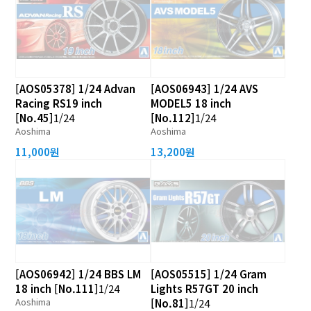
[AOS05378] 1/24 Advan
[AOS06943] 1/24 AVS
Racing RS19 inch
MODEL5 18 inch
[No.45]
1/24
[No.112]
1/24
Aoshima
Aoshima
11,000원
13,200원
[AOS06942] 1/24 BBS LM
[AOS05515] 1/24 Gram
18 inch [No.111]
1/24
Lights R57GT 20 inch
Aoshima
[No.81]
1/24