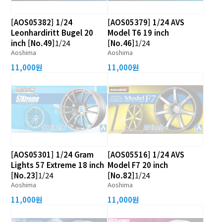
[AOS05382] 1/24
[AOS05379] 1/24 AVS
Leonhardiritt Bugel 20
Model T6 19 inch
inch [No.49]
1/24
[No.46]
1/24
Aoshima
Aoshima
11,000원
11,000원
[AOS05301] 1/24 Gram
[AOS05516] 1/24 AVS
Lights 57 Extreme 18 inch
Model F7 20 inch
[No.23]
1/24
[No.82]
1/24
Aoshima
Aoshima
11,000원
11,000원