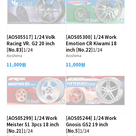
[AOS05517] 1/24 Volk
[AOS05300] 1/24 Work
Racing VR. G2 20 inch
Emotion CR Kiwami 18
[No.83]
1/24
inch [No.22]
1/24
Aoshima
Aoshima
11,000원
11,000원
[AOS05299] 1/24 Work
[AOS05244] 1/24 Work
Meister S1 3pcs 18 inch
Gnosis GS2 19 inch
[No.21]
1/24
[No.5]
1/24